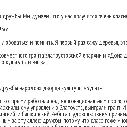
 дружбы. Мы думаем, что у нас получится очень краси
36:
 любоваться и помнить. Я первый раз сажу деревья, это
совместного гранта златоустовской епархии и «Дома 
о культуры и языка.
ружбы народов» дворца культуры «Булат»:
 с которыми работали над многонациональным проекто
пархиальному управлению Златоуста, выиграли грант. И
инский, и башкирский. Ребята с удовольствием принима
нным за эту аллею дружбы, потому что класс тоже мно
х есть перспектива: они будут заканчивать школу, а 