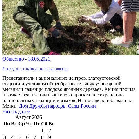
Общество
-
18.05.2021
Аллеи дружбы появились на территории школ
Представители национальных центров, златоустовской
епархии и ученикам общеобразовательных учреждений
высадили саженцы плодово-ягодных деревьев. Акция прошла
в рамках реализации грантового проекта по сохранению
национальных традиций и языков. На посадках побывала и...
Метки:
Дом Дружбы народов
,
Сады России
Читать далее
Август 2026
Пн
Вт
Ср
Чт
Пт
Сб
Вс
1
2
3
4
5
6
7
8
9