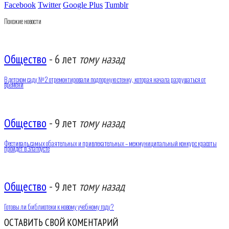
Facebook
Twitter
Google Plus
Tumblr
Похожие новости
Общество
-
6 лет
тому назад
В детском саду №2 отремонтировали подпорную стенку, которая начала разрушаться от
времени
Общество
-
9 лет
тому назад
Фестиваль самых обаятельных и привлекательных – межмуниципальный конкурс красоты
пройдет в Златоусте
Общество
-
9 лет
тому назад
Готовы ли библиотеки к новому учебному году?
ОСТАВИТЬ СВОЙ КОМЕНТАРИЙ