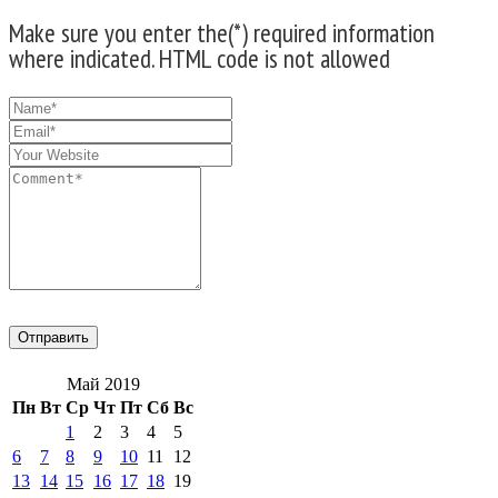
Make sure you enter the(*) required information
where indicated. HTML code is not allowed
Май 2019
Пн
Вт
Ср
Чт
Пт
Сб
Вс
1
2
3
4
5
6
7
8
9
10
11
12
13
14
15
16
17
18
19