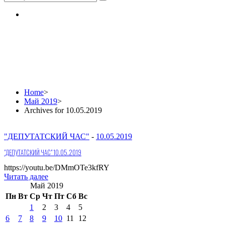
Daily Archives: 10.05.2
Home
>
Май 2019
>
Archives for 10.05.2019
"ДЕПУТАТСКИЙ ЧАС"
-
10.05.2019
"ДЕПУТАТСКИЙ ЧАС" 10.05.2019
https://youtu.be/DMmOTe3kfRY
Читать далее
Май 2019
Пн
Вт
Ср
Чт
Пт
Сб
Вс
1
2
3
4
5
6
7
8
9
10
11
12