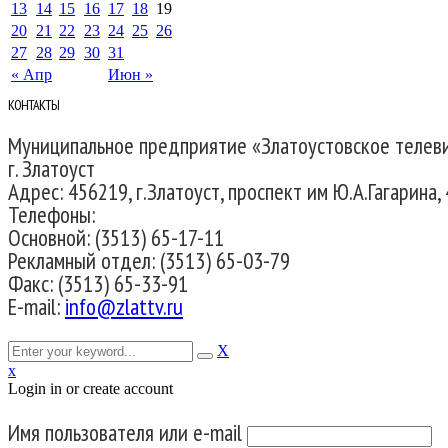
13
14
15
16
17
18
19
20
21
22
23
24
25
26
27
28
29
30
31
« Апр
Июн »
КОНТАКТЫ
Муниципальное предприятие «Златоустовское телев
г. Златоуст
Адрес: 456219, г.Златоуст, проспект им Ю.А.Гагарина, 
Телефоны:
Основной: (3513) 65-17-11
Рекламный отдел: (3513) 65-03-79
Факс: (3513) 65-33-91
E-mail:
info@zlattv.ru
X
x
Login in or create account
Имя пользователя или e-mail