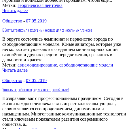
героизма и воинской доблести горожанам, чтобы еще...
Метки:
георгиевская ленточка
Читать далее
Общество
-
07.05.2019
В Златоусте открыли воздушный коридор для самодельных планеров
В округе состоялись чемпионат и первенство города по
свободнолетающим моделям. Юные авиаторы, которые уже
несколько лет увлекаются созданием миниатюрных копий
самолётов и других средств передвижения, сразились в
дальности и красоте...
Метки:
авиамоделирование
,
свободнолетающие модели
Читать далее
Общество
-
07.05.2019
Уважаемые работники радио и всех отраслей связи!
Поздравляю вас с профессиональным праздником. Сегодня в
жизни каждого человека связь играет колоссальную роль,
словно является его продолжением, динамичным и
насыщенным. Многогранные коммуникационные технологии
стали ключевым показателем развития современного
общества, а...