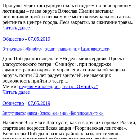
Прогулка через тротуарную пыль и подъем по неисправным
лестницам – глава округа Вячеслав Жилин заставил
чиновников пройти пешком все места коммунального анти-
рейтинга в центре города. Леса закрыты, за сжигание травы...
Читать далее
Общество
-
07.05.2019
Златоустовский «Омнибус» проводит традиционную «Неделю милосердия»
Дню Победы посвящена и «Неделя милосердия». Проект
златоустовского театра «Омнибус», при поддержке
администрации округа и управления социальной защиты
округа, почти 30 лет радует зрителей, не имеющих
возможность прийти в театр....
Метки:
неделя милосердия
,
театр "Омнибус"
Читать далее
Общество
-
07.05.2019
Златоуст присоединился к Всероссийской акции «Георгиевская ленточка»
Накануне 9-го мая в Златоусте, как и в других городах России,
стартовала всероссийская акция «Георгиевская ленточка».
Волонтеры Победы в разных районах раздают символ