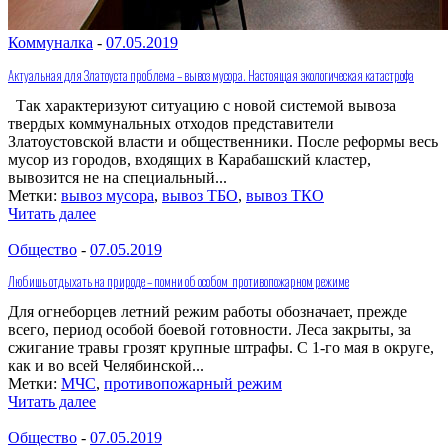
Коммуналка
-
07.05.2019
Актуальная для Златоуста проблема – вывоз мусора. Настоящая экологическая катастрофа
Так характеризуют ситуацию с новой системой вывоза
твердых коммунальных отходов представители
Златоустовской власти и общественники. После реформы весь
мусор из городов, входящих в Карабашский кластер,
вывозится не на специальный...
Метки:
вывоз мусора
,
вывоз ТБО
,
вывоз ТКО
Читать далее
Общество
-
07.05.2019
Любишь отдыхать на природе – помни об особом противопожарном режиме
Для огнеборцев летний режим работы обозначает, прежде
всего, период особой боевой готовности. Леса закрыты, за
сжигание травы грозят крупные штрафы. С 1-го мая в округе,
как и во всей Челябинской...
Метки:
МЧС
,
противопожарный режим
Читать далее
Общество
-
07.05.2019