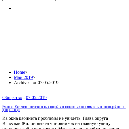
Daily Archives:
07.05.2019
Home
>
Май 2019
>
Archives for 07.05.2019
Общество
-
07.05.2019
Вячеслав Жилин заставил чиновников пройти пешком все места коммунального анти-рейтинга в
центре города
Из окна кабинета проблемы не увидеть. Глава округа
Вячеслав Жилин вывел чиновников на главную улицу
исторической части города. Мэр заставил пройти по улице