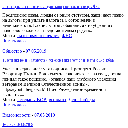
О нововведениях в налоговом законодательстве рассказали инспекторы ФНС
Предпенсионерам, людям с новым статусом, закон дает право
на льготы при уплате налога за 6 соток земли и
недвижимость. Какие льготы добавили, а что убрали из
налогового кодекса, представителям средств...
Метки:
налоговая инспекция
,
ФНС
Читать далее
Общество
-
07.05.2019
45 ветеранов войны из Златоуста и Кусинского района получат выплаты ко Дню Победы
Указ в преддверие 9 мая подписал Президент России
Владимир Путин. В документе говорится, глава государства
принял такое решение, «отдавая дань глубокого уважения
ветеранам Великой Отечественной войны».
https://youtu.be/jprw2M3T5ec Размер единовременной
выплаты,...
Метки:
ветераны ВОВ
,
выплаты
,
День Победы
Читать далее
Видеоновости
-
07.05.2019
"ВЕСТНИК" 07.05.2019