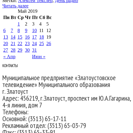
Метки:
Алексей Текслер
,
День радио
Читать далее
Май 2019
Пн
Вт
Ср
Чт
Пт
Сб
Вс
1
2
3
4
5
6
7
8
9
10
11
12
13
14
15
16
17
18
19
20
21
22
23
24
25
26
27
28
29
30
31
« Апр
Июн »
КОНТАКТЫ
Муниципальное предприятие «Златоустовское
телевидение» Муниципального образования
г. Златоуст
Адрес: 456219, г.Златоуст, проспект им Ю.А.Гагарина,
4-я линия, дом 7
Телефоны:
Основной: (3513) 65-17-11
Рекламный отдел: (3513) 65-03-79
Факс: (3513) 65-33-91