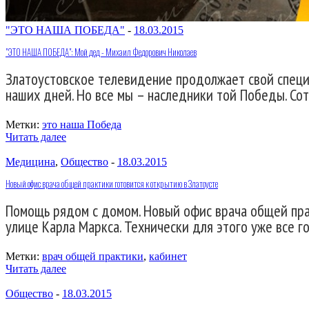
"ЭТО НАША ПОБЕДА"
-
18.03.2015
"ЭТО НАША ПОБЕДА": Мой дед - Михаил Федорович Николаев
Златоустовское телевидение продолжает свой специ
наших дней. Но все мы – наследники той Победы. Со
Метки:
это наша Победа
Читать далее
Медицина
,
Общество
-
18.03.2015
Новый офис врача общей практики готовится к открытию в Златоусте
Помощь рядом с домом. Новый офис врача общей пра
улице Карла Маркса. Технически для этого уже все г
Метки:
врач общей практики
,
кабинет
Читать далее
Общество
-
18.03.2015