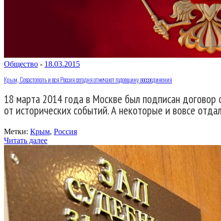
Общество
-
18.03.2015
Крым, Севастополь и вся Россия сегодня отмечают годовщину воссоединения
18 марта 2014 года в Москве был подписан договор 
от исторических событий. А некоторые и вовсе отдал
Метки:
Крым
,
Россия
Читать далее