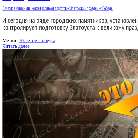
Вячеслав Жилин лично контролирует подготовку Златоуста к празднику Победы
И сегодня на ряде городских памятников, установле
контролирует подготовку Златоуста к великому праз
Метки:
70-летие Победы
Читать далее