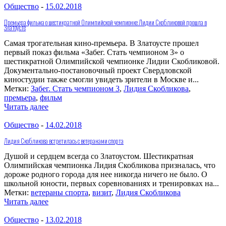
Общество
-
15.02.2018
Премьера фильма о шестикратной Олимпийской чемпионке Лидии Скобликовой прошла в
Златоусте
Самая трогательная кино-премьера. В Златоусте прошел
первый показ фильма «Забег. Стать чемпионом 3» о
шестикратной Олимпийской чемпионке Лидии Скобликовой.
Документально-постановочный проект Свердловской
киностудии также смогли увидеть зрители в Москве и...
Метки:
Забег. Стать чемпионом 3
,
Лидия Скобликова
,
премьера
,
фильм
Читать далее
Общество
-
14.02.2018
Лидия Скобликова встретилась с ветеранами спорта
Душой и сердцем всегда со Златоустом. Шестикратная
Олимпийская чемпионка Лидия Скобликова призналась, что
дороже родного города для нее никогда ничего не было. О
школьной юности, первых соревнованиях и тренировках на...
Метки:
ветераны спорта
,
визит
,
Лидия Скобликова
Читать далее
Общество
-
13.02.2018