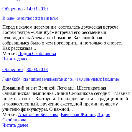
Общество
-
14.03.2019
За чашкой чая разговор о спорте и не только
Перед началом церемонии состоялась дружеская встреча.
Гостей театра «Омнибус» встречал его бессменный
руководитель Александр Романов. За чашкой чая
собравшимся было о чем поговорить, и не только о спорте.
Как рассказала...
Метки:
Лидия Скобликова
Читать далее
Общество
-
30.03.2018
Лидия Скобликова приехала вручить ежегодную премию лучшему учителю физкультуры
Домашний визит Великой Легенды. Шестикратная
Олимпийская чемпионка Лидия Скобликова сегодня – главная
почетная гостья Златоуста. Повод для визита – традиционный
и торжественный, вручение ежегодной премии лучшему
учителю физкультуры. О важной...
Метки:
Анастасия Белякова
,
Вячеслав Жилин
,
Лидия
Скобликова
Читать далее