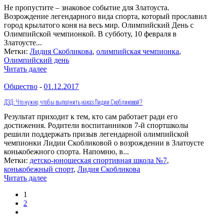
Не пропустите – знаковое событие для Златоуста.
Возрождение легендарного вида спорта, который прославил
город крылатого коня на весь мир. Олимпийский День с
Олимпийской чемпионкой. В субботу, 10 февраля в
Златоусте...
Метки:
Лидия Скобликова
,
олимпийская чемпионка
,
Олимпийский день
Читать далее
Общество
-
01.12.2017
ДЗД: Что нужно, чтобы выполнить наказ Лидии Скобликовой?
Результат приходит к тем, кто сам работает ради его
достижения. Родители воспитанников 7-й спортшколы
решили поддержать призыв легендарной олимпийской
чемпионки Лидии Скобликовой о возрождении в Златоусте
конькобежного спорта. Напомню, в...
Метки:
детско-юношеская спортивная школа №7
,
конькобежный спорт
,
Лидия Скобликова
Читать далее
1
2