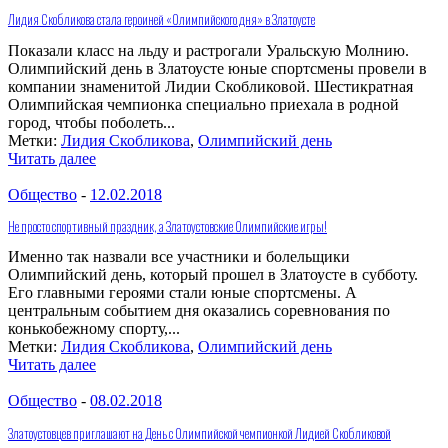
Лидия Скобликова стала героиней «Олимпийского дня» в Златоусте
Показали класс на льду и растрогали Уральскую Молнию.
Олимпийский день в Златоусте юные спортсмены провели в
компании знаменитой Лидии Скобликовой. Шестикратная
Олимпийская чемпионка специально приехала в родной
город, чтобы поболеть...
Метки:
Лидия Скобликова
,
Олимпийский день
Читать далее
Общество
-
12.02.2018
Не просто спортивный праздник, а Златоустовские Олимпийские игры!
Именно так назвали все участники и болельщики
Олимпийский день, который прошел в Златоусте в субботу.
Его главными героями стали юные спортсмены. А
центральным событием дня оказались соревнования по
конькобежному спорту,...
Метки:
Лидия Скобликова
,
Олимпийский день
Читать далее
Общество
-
08.02.2018
Златоустовцев приглашают на День с Олимпийской чемпионкой Лидией Скобликовой