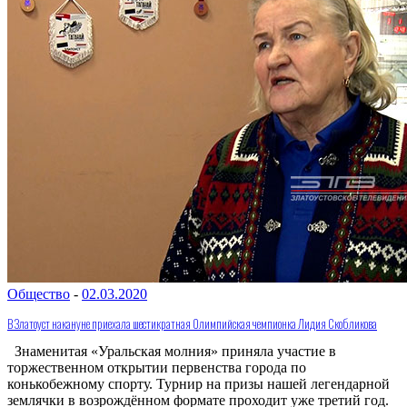
Общество
-
02.03.2020
В Златоуст накануне приехала шестикратная Олимпийская чемпионка Лидия Скобликова
Знаменитая «Уральская молния» приняла участие в
торжественном открытии первенства города по
конькобежному спорту. Турнир на призы нашей легендарной
землячки в возрождённом формате проходит уже третий год.