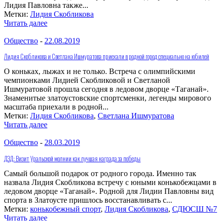
Лидия Павловна также...
Метки:
Лидия Скобликова
Читать далее
Общество
-
22.08.2019
Лидия Скобликова и Светлана Ишмуратова приехали в родной город специально на юбилей
О коньках, лыжах и не только. Встреча с олимпийскими
чемпионками Лидией Скобликовой и Светланой
Ишмуратовой прошла сегодня в ледовом дворце «Таганай».
Знаменитые златоустовские спортсменки, легенды мирового
масштаба приехали в родной...
Метки:
Лидия Скобликова
,
Светлана Ишмуратова
Читать далее
Общество
-
28.03.2019
ДЗД: Визит Уральской молнии как лучшая награда за победы
Самый большой подарок от родного города. Именно так
назвала Лидия Скобликова встречу с юными конькобежцами в
ледовом дворце «Таганай». Родной для Лидии Павловны вид
спорта в Златоусте пришлось восстанавливать с...
Метки:
конькобежный спорт
,
Лидия Скобликова
,
СДЮСШ №7
Читать далее