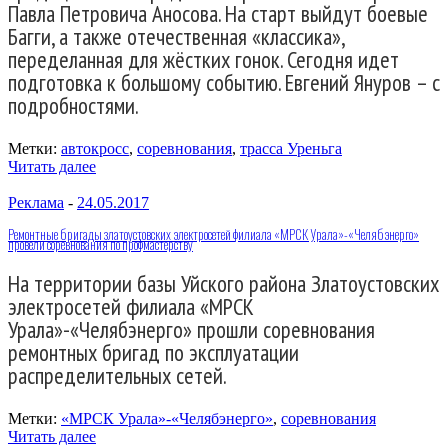
Павла Петровича Аносова. На старт выйдут боевые
Багги, а также отечественная «классика»,
переделанная для жёстких гонок. Сегодня идет
подготовка к большому событию. Евгений Януров – с
подробностями.
Метки:
автокросс
,
соревнования
,
трасса Уреньга
Читать далее
Реклама
-
24.05.2017
Ремонтные бригады златоустовских электросетей филиала «МРСК Урала»-«Челябэнерго»
провели соревнования по профмастерству
На территории базы Уйского района Златоустовских
электросетей филиала «МРСК
Урала»-«Челябэнерго» прошли соревнования
ремонтных бригад по эксплуатации
распределительных сетей.
Метки:
«МРСК Урала»-«Челябэнерго»
,
соревнования
Читать далее