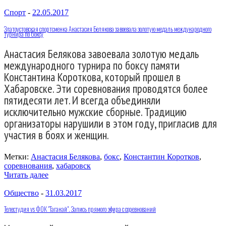
Спорт
-
22.05.2017
Златоустовская спортсменка Анастасия Белякова завоевала золотую медаль международного
турнира по боксу
Анастасия Белякова завоевала золотую медаль
международного турнира по боксу памяти
Константина Короткова, который прошел в
Хабаровске. Эти соревнования проводятся более
пятидесяти лет. И всегда объединяли
исключительно мужские сборные. Традицию
организаторы нарушили в этом году, пригласив для
участия в боях и женщин.
Метки:
Анастасия Белякова
,
бокс
,
Константин Коротков
,
соревнования
,
хабаровск
Читать далее
Общество
-
31.03.2017
Телестудия vs ФОК "Таганай". Запись прямого эфира с соревнований