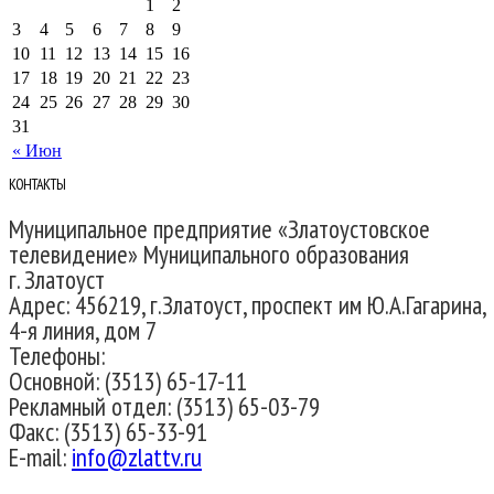
1
2
3
4
5
6
7
8
9
10
11
12
13
14
15
16
17
18
19
20
21
22
23
24
25
26
27
28
29
30
31
« Июн
КОНТАКТЫ
Муниципальное предприятие «Златоустовское
телевидение» Муниципального образования
г. Златоуст
Адрес: 456219, г.Златоуст, проспект им Ю.А.Гагарина,
4-я линия, дом 7
Телефоны:
Основной: (3513) 65-17-11
Рекламный отдел: (3513) 65-03-79
Факс: (3513) 65-33-91
E-mail:
info@zlattv.ru