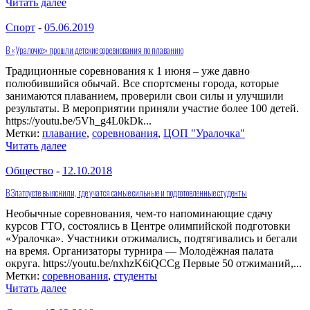
Читать далее
Спорт
-
05.06.2019
В «Уралочке» прошли детские соревнования по плаванию
Традиционные соревнования к 1 июня – уже давно
полюбившийся обычай. Все спортсмены города, которые
занимаются плаванием, проверили свои силы и улучшили
результаты. В мероприятии приняли участие более 100 детей.
https://youtu.be/5Vh_g4L0kDk...
Метки:
плавание
,
соревнования
,
ЦОП "Уралочка"
Читать далее
Общество
-
12.10.2018
В Златоусте выяснили, где учатся самые сильные и подготовленные студенты
Необычные соревнования, чем-то напоминающие сдачу
курсов ГТО, состоялись в Центре олимпийской подготовки
«Уралочка». Участники отжимались, подтягивались и бегали
на время. Организаторы турнира — Молодёжная палата
округа. https://youtu.be/nxhzK6iQCCg Первые 50 отжиманий,...
Метки:
соревнования
,
студенты
Читать далее