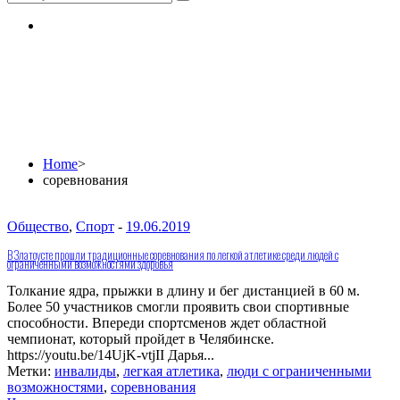
соревнования
Home
>
соревнования
Общество
,
Спорт
-
19.06.2019
В Златоусте прошли традиционные соревнования по легкой атлетике среди людей с
ограниченными возможностями здоровья
Толкание ядра, прыжки в длину и бег дистанцией в 60 м.
Более 50 участников смогли проявить свои спортивные
способности. Впереди спортсменов ждет областной
чемпионат, который пройдет в Челябинске.
https://youtu.be/14UjK-vtjII Дарья...
Метки:
инвалиды
,
легкая атлетика
,
люди с ограниченными
возможностями
,
соревнования