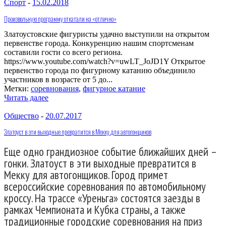
Спорт
-
15.02.2018
Произвольную программу откатали на «отлично»
Златоустовские фигуристы удачно выступили на открытом
первенстве города. Конкуренцию нашим спортсменам
составили гости со всего региона.
https://www.youtube.com/watch?v=uwLT_JoJD1Y Открытое
первенство города по фигурному катанию объединило
участников в возрасте от 5 до...
Метки:
соревнования
,
фигурное катание
Читать далее
Общество
-
20.07.2017
Златоуст в эти выходные превратится в Мекку для автогонщиков
Еще одно грандиозное событие ближайших дней –
гонки. Златоуст в эти выходные превратится в
Мекку для автогонщиков. Город примет
всероссийские соревнования по автомобильному
кроссу. На трассе «Уреньга» состоятся заезды в
рамках Чемпионата и Кубка страны, а также
традиционные городские соревнования на приз