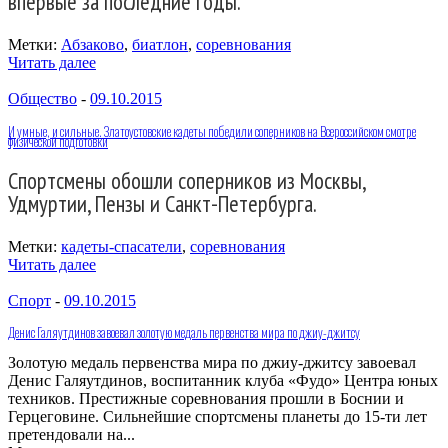
впервые за последние годы.
Метки:
Абзаково
,
биатлон
,
соревнования
Читать далее
Общество
-
09.10.2015
И умные, и сильные. Златоустовские кадеты победили соперников на Всероссийском смотре
физической подготовки
Спортсмены обошли соперников из Москвы,
Удмуртии, Пензы и Санкт-Петербурга.
Метки:
кадеты-спасатели
,
соревнования
Читать далее
Спорт
-
09.10.2015
Денис Галяутдинов завоевал золотую медаль первенства мира по джиу-джитсу
Золотую медаль первенства мира по джиу-джитсу завоевал
Денис Галяутдинов, воспитанник клуба «Фудо» Центра юных
техников. Престижные соревнования прошли в Боснии и
Герцеговине. Сильнейшие спортсмены планеты до 15-ти лет
претендовали на...