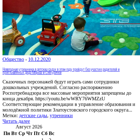
Общество
-
10.12.2020
Новогодние утренники в детских садах в этом году пройдут без участия родителей и
приглашённых Деда Мороза и Снегурочки
Сказочных персонажей будут играть сами сотрудники
дошкольных учреждений. Согласно распоряжению
Роспотребнадзора все массовые мероприятия запрещены до
конца декабря. https://youtu.be/wWRY76WMZzU
Соответствующие рекомендации в управление образования и
молодёжной политики Златоустовского городского округа...
Метки:
детские сады
,
утренники
Читать далее
Август 2026
Пн
Вт
Ср
Чт
Пт
Сб
Вс