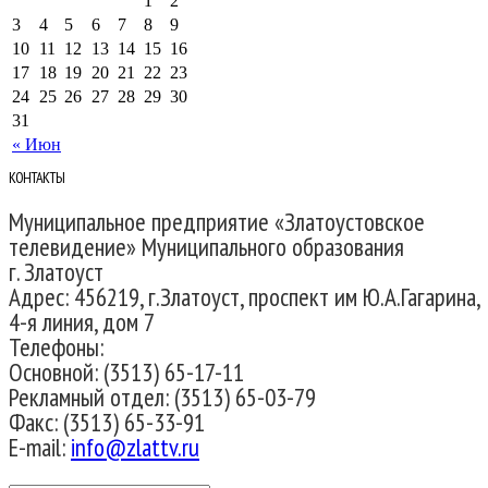
1
2
3
4
5
6
7
8
9
10
11
12
13
14
15
16
17
18
19
20
21
22
23
24
25
26
27
28
29
30
31
« Июн
КОНТАКТЫ
Муниципальное предприятие «Златоустовское
телевидение» Муниципального образования
г. Златоуст
Адрес: 456219, г.Златоуст, проспект им Ю.А.Гагарина,
4-я линия, дом 7
Телефоны:
Основной: (3513) 65-17-11
Рекламный отдел: (3513) 65-03-79
Факс: (3513) 65-33-91
E-mail:
info@zlattv.ru