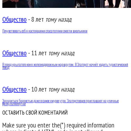
Общество
-
8 лет
тому назад
Почувствовать себя настоящими спасателями смогли школьники
Общество
-
11 лет
тому назад
В город крылатого коня железнодорожным маршрутом. В Златоуст начнёт ходить туристический
поезд
Общество
-
10 лет
тому назад
Зарядиться бодростью даже в самое хмурое утро. Златоустовцев приглашают на уличные
физкультминутки
ОСТАВИТЬ СВОЙ КОМЕНТАРИЙ
Make sure you enter the(*) required information