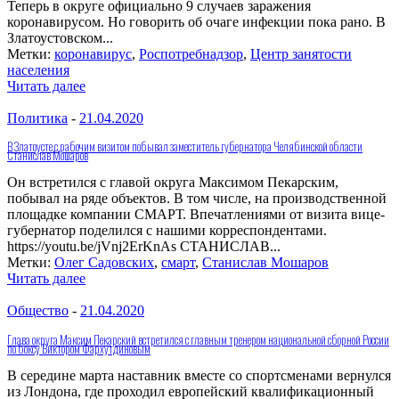
Теперь в округе официально 9 случаев заражения
коронавирусом. Но говорить об очаге инфекции пока рано. В
Златоустовском...
Метки:
коронавирус
,
Роспотребнадзор
,
Центр занятости
населения
Читать далее
Политика
-
21.04.2020
В Златоусте с рабочим визитом побывал заместитель губернатора Челябинской области
Станислав Мошаров
Он встретился с главой округа Максимом Пекарским,
побывал на ряде объектов. В том числе, на производственной
площадке компании СМАРТ. Впечатлениями от визита вице-
губернатор поделился с нашими корреспондентами.
https://youtu.be/jVnj2ErKnAs СТАНИСЛАВ...
Метки:
Олег Садовских
,
смарт
,
Станислав Мошаров
Читать далее
Общество
-
21.04.2020
Глава округа Максим Пекарский встретился с главным тренером национальной сборной России
по боксу Виктором Фархутдиновым
В середине марта наставник вместе со спортсменами вернулся
из Лондона, где проходил европейский квалификационный