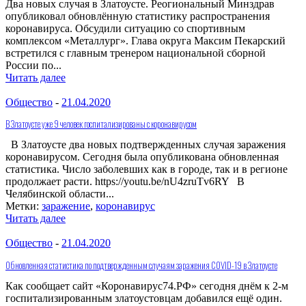
Два новых случая в Златоусте. Реогиональный Минздрав
опубликовал обновлённую статистику распространения
коронавируса. Обсудили ситуацию со спортивным
комплексом «Металлург». Глава округа Максим Пекарский
встретился с главным тренером национальной сборной
России по...
Читать далее
Общество
-
21.04.2020
В Златоусте уже 9 человек госпитализированы с коронавирусом
В Златоусте два новых подтвержденных случая заражения
коронавирусом. Сегодня была опубликована обновленная
статистика. Число заболевших как в городе, так и в регионе
продолжает расти. https://youtu.be/nU4zruTv6RY В
Челябинской области...
Метки:
заражение
,
коронавирус
Читать далее
Общество
-
21.04.2020
Обновленная статистика по подтвержденным случаям заражения COVID-19 в Златоусте
Как сообщает сайт «Коронавирус74.РФ» сегодня днём к 2-м
госпитализированным златоустовцам добавился ещё один.