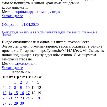
смогло покинуть Южный Урал из-за пандемии
коронавируса....
Метки:
коронавирус
,
помощь
,
цирк
Читать далее
Общество
-
21.04.2020
До чего доводит самоизоляция: в соцсетях появилось видео с мужчиной, разгуливающим в
неглиже
Видео опубликовали в одном из интернет-сообществ
Златоуста. Судя по комментариям, герой проживает в районе
проспекта Гагарина. https://youtu.be/xPJ4AjZecUM Смельчак
попал под прицелы сразу двух объективов. С маршрутом
заморачиваться не...
Метки:
самоизоляция
Читать далее
Апрель 2020
Пн
Вт
Ср
Чт
Пт
Сб
Вс
1
2
3
4
5
6
7
8
9
10
11
12
13
14
15
16
17
18
19
20
21
22
23
24
25
26
27
28
29
30