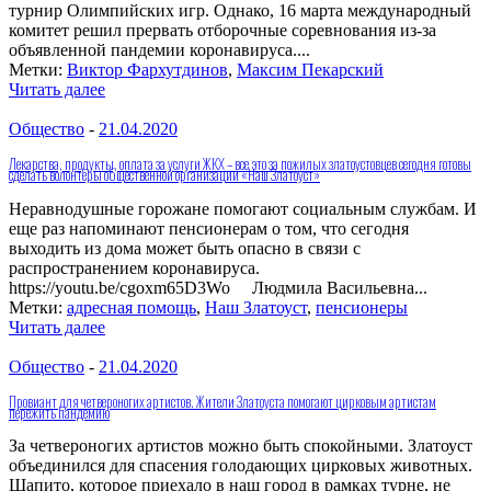
турнир Олимпийских игр. Однако, 16 марта международный
комитет решил прервать отборочные соревнования из-за
объявленной пандемии коронавируса....
Метки:
Виктор Фархутдинов
,
Максим Пекарский
Читать далее
Общество
-
21.04.2020
Лекарства, продукты, оплата за услуги ЖКХ – все это за пожилых златоустовцев сегодня готовы
сделать волонтеры общественной организации «Наш Златоуст»
Неравнодушные горожане помогают социальным службам. И
еще раз напоминают пенсионерам о том, что сегодня
выходить из дома может быть опасно в связи с
распространением коронавируса.
https://youtu.be/cgoxm65D3Wo Людмила Васильевна...
Метки:
адресная помощь
,
Наш Златоуст
,
пенсионеры
Читать далее
Общество
-
21.04.2020
Провиант для четвероногих артистов. Жители Златоуста помогают цирковым артистам
пережить пандемию
За четвероногих артистов можно быть спокойными. Златоуст
объединился для спасения голодающих цирковых животных.
Шапито, которое приехало в наш город в рамках турне, не