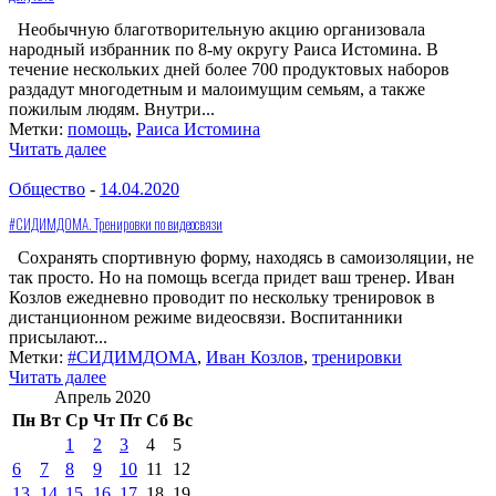
Необычную благотворительную акцию организовала
народный избранник по 8-му округу Раиса Истомина. В
течение нескольких дней более 700 продуктовых наборов
раздадут многодетным и малоимущим семьям, а также
пожилым людям. Внутри...
Метки:
помощь
,
Раиса Истомина
Читать далее
Общество
-
14.04.2020
#СИДИМДОМА. Тренировки по видеосвязи
Сохранять спортивную форму, находясь в самоизоляции, не
так просто. Но на помощь всегда придет ваш тренер. Иван
Козлов ежедневно проводит по нескольку тренировок в
дистанционном режиме видеосвязи. Воспитанники
присылают...
Метки:
#СИДИМДОМА
,
Иван Козлов
,
тренировки
Читать далее
Апрель 2020
Пн
Вт
Ср
Чт
Пт
Сб
Вс
1
2
3
4
5
6
7
8
9
10
11
12
13
14
15
16
17
18
19