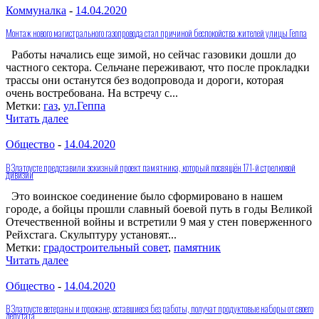
Коммуналка
-
14.04.2020
Монтаж нового магистрального газопровода стал причиной беспокойства жителей улицы Геппа
Работы начались еще зимой, но сейчас газовики дошли до
частного сектора. Сельчане переживают, что после прокладки
трассы они останутся без водопровода и дороги, которая
очень востребована. На встречу с...
Метки:
газ
,
ул.Геппа
Читать далее
Общество
-
14.04.2020
В Златоусте представили эскизный проект памятника, который посвящён 171-й стрелковой
дивизии
Это воинское соединение было сформировано в нашем
городе, а бойцы прошли славный боевой путь в годы Великой
Отечественной войны и встретили 9 мая у стен поверженного
Рейхстага. Скульптуру установят...
Метки:
градостроительный совет
,
памятник
Читать далее
Общество
-
14.04.2020
В Златоусте ветераны и горожане, оставшиеся без работы, получат продуктовые наборы от своего
депутата