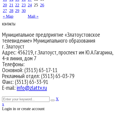
20
21
22
23
24
25
26
27
28
29
30
« Мар
Май »
КОНТАКТЫ
Муниципальное предприятие «Златоустовское
телевидение» Муниципального образования
г. Златоуст
Адрес: 456219, г.Златоуст, проспект им Ю.А.Гагарина,
4-я линия, дом 7
Телефоны:
Основной: (3513) 65-17-11
Рекламный отдел: (3513) 65-03-79
Факс: (3513) 65-33-91
E-mail:
info@zlattv.ru
X
x
Login in or create account