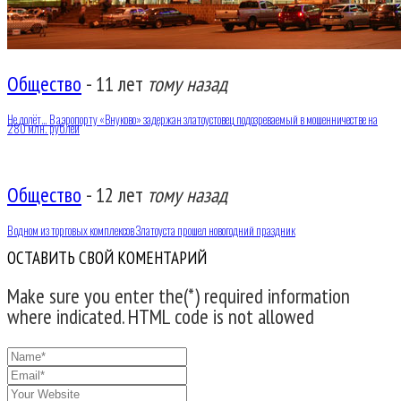
Общество
-
11 лет
тому назад
Не долёт… В аэропорту «Внуково» задержан златоустовец подозреваемый в мошенничестве на
280 млн. рублей
Общество
-
12 лет
тому назад
В одном из торговых комплексов Златоуста прошел новогодний праздник
ОСТАВИТЬ СВОЙ КОМЕНТАРИЙ
Make sure you enter the(*) required information
where indicated. HTML code is not allowed