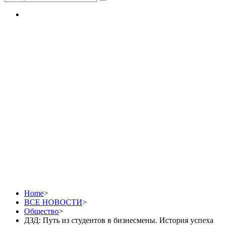
ДЗД: Путь из
студентов в
бизнесмены. История
успеха Сергея Фаста
Home
>
ВСЕ НОВОСТИ
>
Общество
>
ДЗД: Путь из студентов в бизнесмены. История успеха