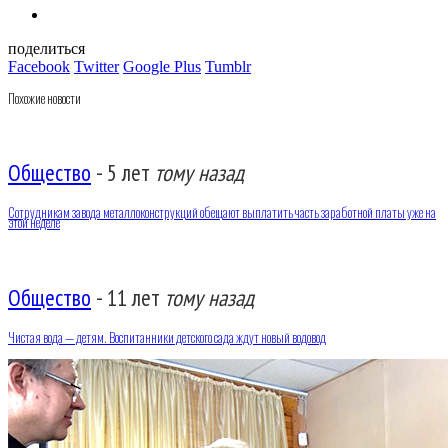
поделиться
Facebook
Twitter
Google Plus
Tumblr
Похожие новости
Общество
-
5 лет
тому назад
Сотрудникам завода металлоконструкций обещают выплатить часть заработной платы уже на
этой неделе
Общество
-
11 лет
тому назад
Чистая вода — детям. Воспитанники детского сада ждут новый водовод