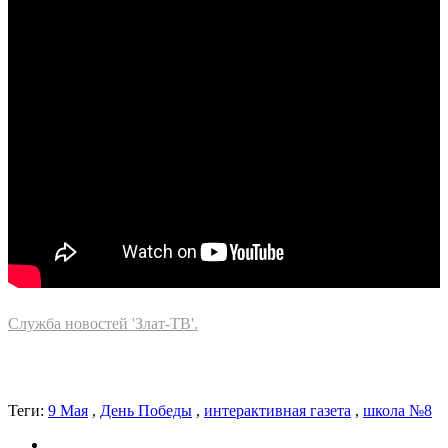
Служба новостей 'Злат-ТВ'.
Теги:
9 Мая
,
День Победы
,
интерактивная газета
,
школа №8