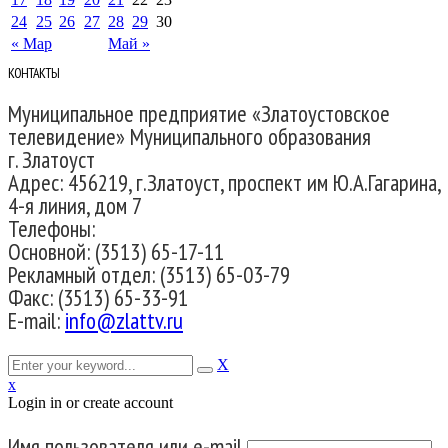
24
25
26
27
28
29
30
« Мар
Май »
КОНТАКТЫ
Муниципальное предприятие «Златоустовское
телевидение» Муниципального образования
г. Златоуст
Адрес: 456219, г.Златоуст, проспект им Ю.А.Гагарина,
4-я линия, дом 7
Телефоны:
Основной: (3513) 65-17-11
Рекламный отдел: (3513) 65-03-79
Факс: (3513) 65-33-91
E-mail:
info@zlattv.ru
X
x
Login in or create account
Имя пользователя или e-mail