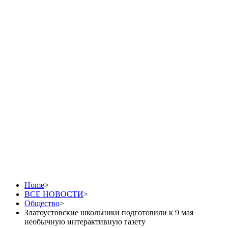
Златоустовские
школьники
подготовили к 9 мая
необычную
интерактивную газету
Home
>
ВСЕ НОВОСТИ
>
Общество
>
Златоустовские школьники подготовили к 9 мая
необычную интерактивную газету