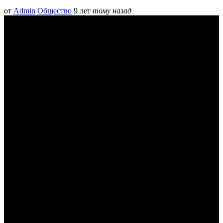
от
Admin
Общество
9 лет
тому назад