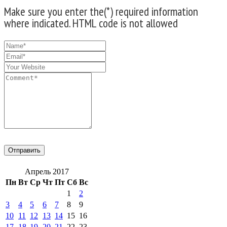
Make sure you enter the(*) required information
where indicated. HTML code is not allowed
Апрель 2017
Пн
Вт
Ср
Чт
Пт
Сб
Вс
1
2
3
4
5
6
7
8
9
10
11
12
13
14
15
16
17
18
19
20
21
22
23