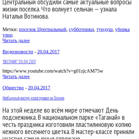
Центральный обсудили самые актуальные вопросы
жизни поселка. Что волнует сельчан — узнала
Наталья Вотинова.
Метки:
поселок Центральный
,
субботники
,
тундуш
,
уборка
улиц
Читать далее
Видеоновости
-
20.04.2017
"ВЕСТНИК" 20.04.2017
https://www.youtube.com/watch?v=g01zjcAM75w
Читать далее
Общество
-
20.04.2017
Необычный мастер-класс прошел на Таганае
На этой неделе во всём мире отмечают День
подснежника. В национальном парке «Таганай» в
честь праздника изготовили пластилиновую копию
нежного весеннего цветка. В мастер-классе приняли
участие самые юные горожане.