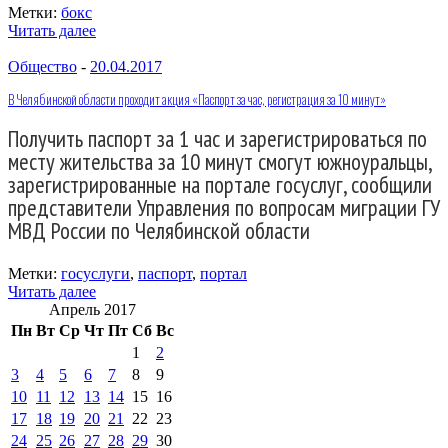
Метки:
бокс
Читать далее
Общество
-
20.04.2017
В Челябинской области проходит акция «Паспорт за час, регистрация за 10 минут»
Получить паспорт за 1 час и зарегистрироваться по
месту жительства за 10 минут смогут южноуральцы,
зарегистрированные на портале госуслуг, сообщили
представители Управления по вопросам миграции ГУ
МВД России по Челябинской области
Метки:
госуслуги
,
паспорт
,
портал
Читать далее
Апрель 2017
Пн
Вт
Ср
Чт
Пт
Сб
Вс
1
2
3
4
5
6
7
8
9
10
11
12
13
14
15
16
17
18
19
20
21
22
23
24
25
26
27
28
29
30