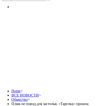
Пляж не повод для
застолья. «Тарелка»
прошла «проверку на
градус»
Home
>
ВСЕ НОВОСТИ
>
Общество
>
Пляж не повод для застолья. «Тарелка» прошла