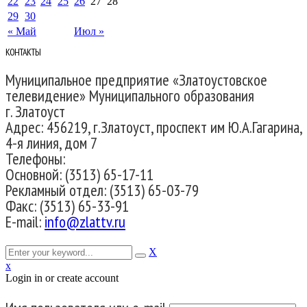
22
23
24
25
26
27
28
29
30
« Май
Июл »
КОНТАКТЫ
Муниципальное предприятие «Златоустовское
телевидение» Муниципального образования
г. Златоуст
Адрес: 456219, г.Златоуст, проспект им Ю.А.Гагарина,
4-я линия, дом 7
Телефоны:
Основной: (3513) 65-17-11
Рекламный отдел: (3513) 65-03-79
Факс: (3513) 65-33-91
E-mail:
info@zlattv.ru
X
x
Login in or create account