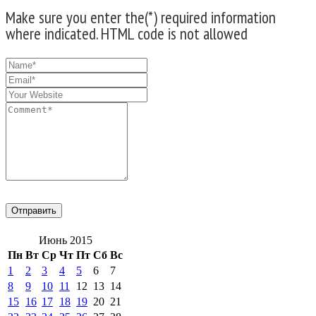
Make sure you enter the(*) required information
where indicated. HTML code is not allowed
Июнь 2015
Пн
Вт
Ср
Чт
Пт
Сб
Вс
1
2
3
4
5
6
7
8
9
10
11
12
13
14
15
16
17
18
19
20
21