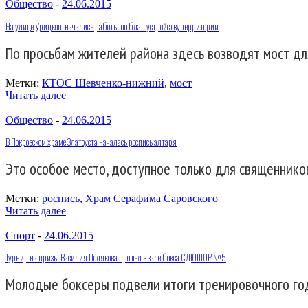
Общество
-
24.06.2015
На улице Урицкого начались работы по благоустройству территории
По просьбам жителей района здесь возводят мост д
Метки:
КТОС Шевченко-нижний
,
мост
Читать далее
Общество
-
24.06.2015
В Покровском храме Златоуста началась роспись алтаря
Это особое место, доступное только для священнико
Метки:
роспись
,
Храм Серафима Саровского
Читать далее
Спорт
-
24.06.2015
Турнир на призы Василия Полякова прошел в зале бокса СДЮШОР №5
Молодые боксеры подвели итоги тренировочного год