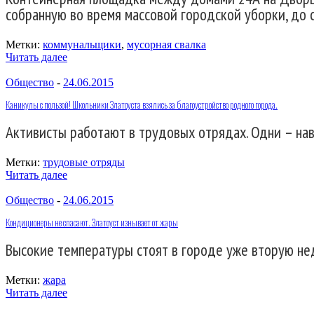
собранную во время массовой городской уборки, до 
Метки:
коммунальщики
,
мусорная свалка
Читать далее
Общество
-
24.06.2015
Каникулы с пользой! Школьники Златоуста взялись за благоустройство родного города.
Активисты работают в трудовых отрядах. Одни – нав
Метки:
трудовые отряды
Читать далее
Общество
-
24.06.2015
Кондиционеры не спасают. Златоуст изнывает от жары
Высокие температуры стоят в городе уже вторую нед
Метки:
жара
Читать далее