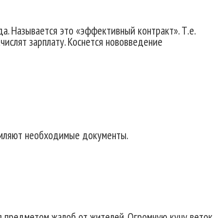
а. Называется это «эффективный контракт». Т.е.
ачислят зарплату. Коснется нововведение
ормляют необходимые документы.
 предметом жалоб от жителей. Огромную кучу веток,