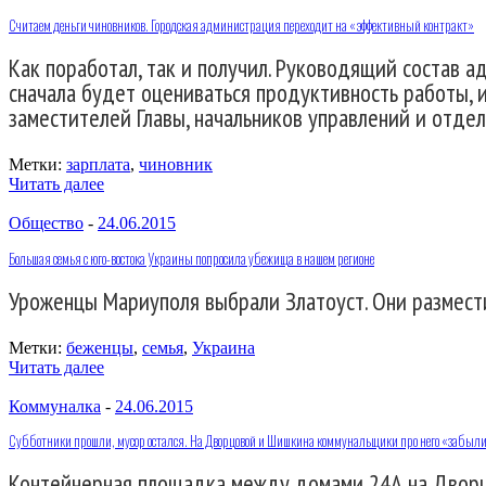
Считаем деньги чиновников. Городская администрация переходит на «эффективный контракт»
Как поработал, так и получил. Руководящий состав 
сначала будет оцениваться продуктивность работы, и
заместителей Главы, начальников управлений и отдел
Метки:
зарплата
,
чиновник
Читать далее
Общество
-
24.06.2015
Большая семья с юго-востока Украины попросила убежища в нашем регионе
Уроженцы Мариуполя выбрали Златоуст. Они размест
Метки:
беженцы
,
семья
,
Украина
Читать далее
Коммуналка
-
24.06.2015
Субботники прошли, мусор остался. На Дворцовой и Шишкина коммунальщики про него «забыл
Контейнерная площадка между домами 24А на Дворцо