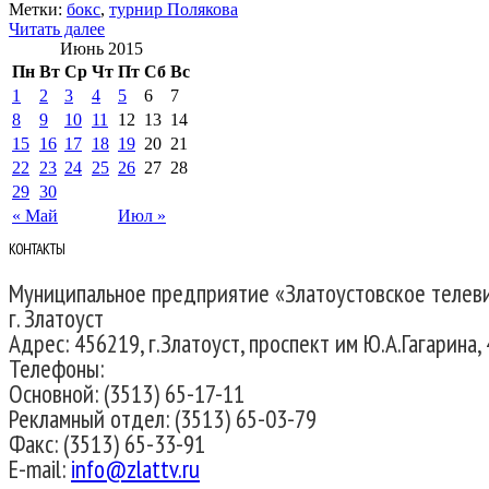
Метки:
бокс
,
турнир Полякова
Читать далее
Июнь 2015
Пн
Вт
Ср
Чт
Пт
Сб
Вс
1
2
3
4
5
6
7
8
9
10
11
12
13
14
15
16
17
18
19
20
21
22
23
24
25
26
27
28
29
30
« Май
Июл »
КОНТАКТЫ
Муниципальное предприятие «Златоустовское телев
г. Златоуст
Адрес: 456219, г.Златоуст, проспект им Ю.А.Гагарина, 
Телефоны:
Основной: (3513) 65-17-11
Рекламный отдел: (3513) 65-03-79
Факс: (3513) 65-33-91
E-mail:
info@zlattv.ru