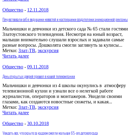
Общество
-
12.11.2018
Почувствовали себя ведущими новостей и настоящими создателями анимационной рекламы
Мальчишки и девчонки из детского сада № 65 стали гостями
Златоустовского телевидения. Несмотря на юный возраст,
малыши внимательно слушали взрослых и задавали самые
разные вопросы. Дошколята смогли заглянуть за кулисы...
Метки:
Злат-ТВ
,
экскурсия
Читать далее
Общество
-
09.11.2018
День открытых дверей прошел в нашей телекомпании
Мальчишки и девчонки из 4 школы окунулись в атмосферу
телевизионной кухни и узнали все о нелегкой работе
журналистов, операторов и монтажеров. Увидели своими
глазами, как создаются новостные сюжеты, и какая...
Метки:
Злат-ТВ
,
экскурсия
Читать далее
Общество
-
30.10.2018
Увидеть все, что скрыто за кадром смогли малыши 65-ого детского сада