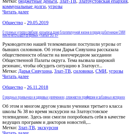
Метки:
бюджетные деньги
,
Злат-ТВ
,
Златоустовская епархия
,
коммунальные долги
,
угрозы
Читать далее
Общество
-
29.05.2019
О прямых угрозах свободе, карьере и даже благополучной жизни в городе работникам СМИ
никто не слышал со времен «лихих 90-х»
Руководителю нашей телекомпании поступили угрозы от
бывших силовиков. Об этом Дарья Сивухина рассказала
общественности области на внеочередном заседании
Общественной Палаты округа. Тема вызвала широкий
резонанс, чтобы обсудить ситуацию в Златоуст...
Метки:
Дарья Сивухина
,
Злат-ТВ
,
силовики
,
СМИ
,
угрозы
Читать далее
Общество
-
26.11.2018
О вредных привычках и здоровых увлечениях, сложностях профессии и забавных историях
Об этом и многом другом узнали ученики третьего класса
школы № 38 во время экскурсии на Златоустовское
телевидение. Здесь они смогли попробовать себя в качестве
ведущих программ и дикторов новостей,...
Метки:
Злат-ТВ
,
экскурсия
Читать далее