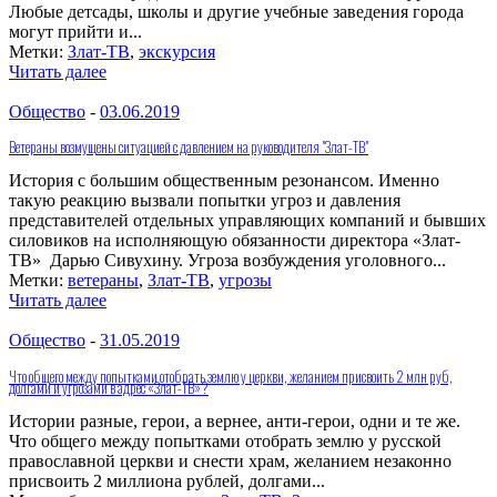
Любые детсады, школы и другие учебные заведения города
могут прийти и...
Метки:
Злат-ТВ
,
экскурсия
Читать далее
Общество
-
03.06.2019
Ветераны возмущены ситуацией с давлением на руководителя "Злат-ТВ"
История с большим общественным резонансом. Именно
такую реакцию вызвали попытки угроз и давления
представителей отдельных управляющих компаний и бывших
силовиков на исполняющую обязанности директора «Злат-
ТВ» Дарью Сивухину. Угроза возбуждения уголовного...
Метки:
ветераны
,
Злат-ТВ
,
угрозы
Читать далее
Общество
-
31.05.2019
Что общего между попытками отобрать землю у церкви, желанием присвоить 2 млн руб,
долгами и угрозами в адрес «Злат-ТВ»?
Истории разные, герои, а вернее, анти-герои, одни и те же.
Что общего между попытками отобрать землю у русской
православной церкви и снести храм, желанием незаконно
присвоить 2 миллиона рублей, долгами...