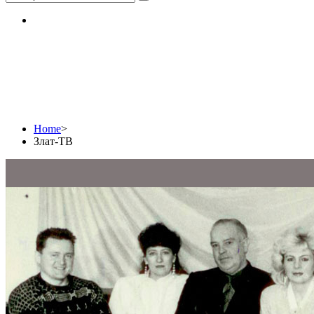
Злат-ТВ
Home
>
Злат-ТВ