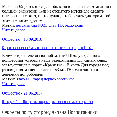
Малыши 65 детского сада побывали в нашей телекомпании на
большой экскурсии. Как из отснятого материала сделать
интересный сюжет, и что нужно, чтобы стать диктором – об
этом и многом другом...
Метки:
детский сад №65
,
Злат-ТВ
,
экскурсия
Читать далее
Общество
-
10.09.2018
Секреты телевизионной магии от «Злат-ТВ» показали на «Параде профессий»
В чем секрет телевизионной магии? Школу экранного
волшебства устроила наша телекомпания для самых юных
златоустовцев в парке «Крылатко». В честь Дня города под
руководством специалистов «Злат-ТВ» мальчишки и
девчонки попробовали...
Метки:
Злат-ТВ
,
парад первоклассников
Читать далее
Общество
-
21.06.2017
На студии «Злат-ТВ» провели экскурсию для самых маленьких телезрителей
Секреты по ту сторону экрана. Воспитанники