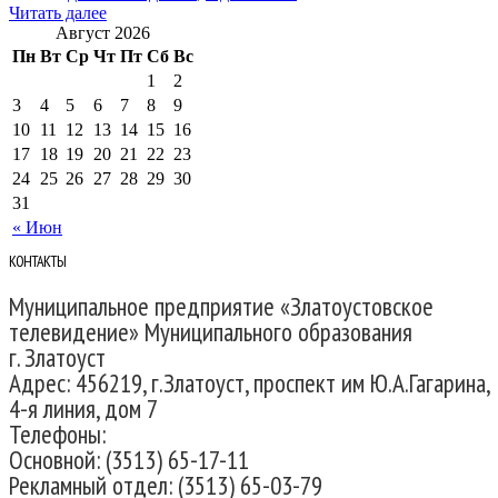
Читать далее
Август 2026
Пн
Вт
Ср
Чт
Пт
Сб
Вс
1
2
3
4
5
6
7
8
9
10
11
12
13
14
15
16
17
18
19
20
21
22
23
24
25
26
27
28
29
30
31
« Июн
КОНТАКТЫ
Муниципальное предприятие «Златоустовское
телевидение» Муниципального образования
г. Златоуст
Адрес: 456219, г.Златоуст, проспект им Ю.А.Гагарина,
4-я линия, дом 7
Телефоны:
Основной: (3513) 65-17-11
Рекламный отдел: (3513) 65-03-79