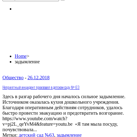
задымление
Home
>
задымление
Общество
-
26.12.2018
Неприятный инцидент произошел в детском саду № 63
Здесь в разгар рабочего дня началось сильное задымление.
Источником оказалась кухня дошкольного учреждения.
Благодаря оперативным действиям сотрудников, удалось
быстро провести эвакуацию и предотвратить возгорание.
https://www.youtube.com/watch?
v=pj2L_qeYvM4&feature=youtu.be «Я там мыла посуду,
почувствовала...
Метки:
детский сад №63
,
задымление