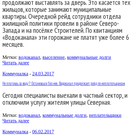
продолжают выставлять за дверь. Это касается тех
жильцов, которые занимают муниципальные
квартиры. Очередной рейд сотрудники отдела
жилищной политики провели в районе Северо-
Запада и на посёлке Строителей. По квитанциям
«Водоканала» эти горожане не платят уже более 6
месяцев.
Метки:
водоканал
,
выселение
,
коммунальные долги
Читать далее
Коммуналка
-
24.03.2017
Не платишь за воду? Останешься без нее. Водоканал продолжает рейд по неплательщикам
Сегодня специалисты выехали в частный сектор, и
отключили услугу жителям улицы Северная.
Метки:
водоканал
,
коммунальные долги
,
неплательщики
Читать далее
Коммуналка
-
06.02.2017