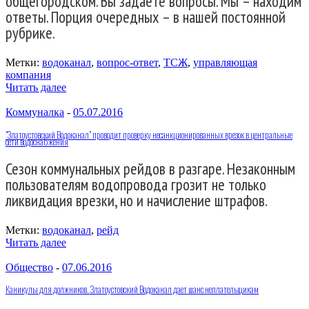
общегородском. Вы задаете вопросы. Мы – находим
ответы. Порция очередных – в нашей постоянной
рубрике.
Метки:
водоканал
,
вопрос-ответ
,
ТСЖ
,
управляющая
компания
Читать далее
Коммуналка
-
05.07.2016
"Златоустовский Водоканал" проводит проверку несанкционированных врезок в центральные
сети водоснабжения
Сезон коммунальных рейдов в разгаре. Незаконным
пользователям водопровода грозит не только
ликвидация врезки, но и начисление штрафов.
Метки:
водоканал
,
рейд
Читать далее
Общество
-
07.06.2016
Каникулы для должников. Златоустовский Водоканал дает шанс неплательщикам