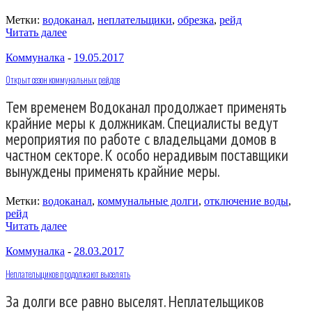
Метки:
водоканал
,
неплательщики
,
обрезка
,
рейд
Читать далее
Коммуналка
-
19.05.2017
Открыт сезон коммунальных рейдов
Тем временем Водоканал продолжает применять
крайние меры к должникам. Специалисты ведут
мероприятия по работе с владельцами домов в
частном секторе. К особо нерадивым поставщики
вынуждены применять крайние меры.
Метки:
водоканал
,
коммунальные долги
,
отключение воды
,
рейд
Читать далее
Коммуналка
-
28.03.2017
Неплательщиков продолжают выселять
За долги все равно выселят. Неплательщиков