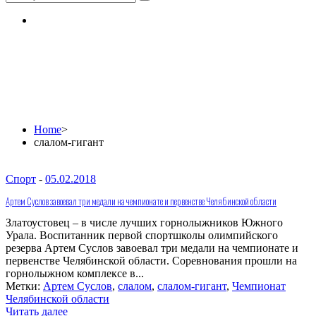
слалом-гигант
Home
>
слалом-гигант
Спорт
-
05.02.2018
Артем Суслов завоевал три медали на чемпионате и первенстве Челябинской области
Златоустовец – в числе лучших горнолыжников Южного
Урала. Воспитанник первой спортшколы олимпийского
резерва Артем Суслов завоевал три медали на чемпионате и
первенстве Челябинской области. Соревнования прошли на
горнолыжном комплексе в...
Метки:
Артем Суслов
,
слалом
,
слалом-гигант
,
Чемпионат
Челябинской области
Читать далее