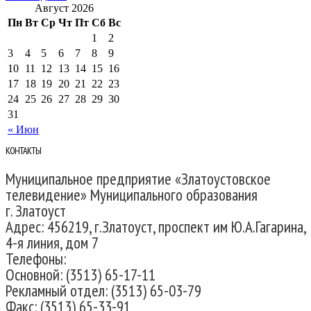
Август 2026
Пн
Вт
Ср
Чт
Пт
Сб
Вс
1
2
3
4
5
6
7
8
9
10
11
12
13
14
15
16
17
18
19
20
21
22
23
24
25
26
27
28
29
30
31
« Июн
КОНТАКТЫ
Муниципальное предприятие «Златоустовское
телевидение» Муниципального образования
г. Златоуст
Адрес: 456219, г.Златоуст, проспект им Ю.А.Гагарина,
4-я линия, дом 7
Телефоны:
Основной: (3513) 65-17-11
Рекламный отдел: (3513) 65-03-79
Факс: (3513) 65-33-91