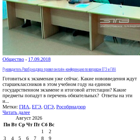
Общество
-
17.09.2018
Руководитель Рособрнадзора провел онлайн-конференцию по вопросам ЕГЭ и ГИА
Готовиться к экзаменам уже сейчас. Какие нововведения ждут
старшеклассников в этом учебном году на едином
государственном экзамене и итоговой аттестации? Какие
предметы попадут в перечень обязательных? Ответы на эти
и...
Метки:
ГИА
,
ЕГЭ
,
ОГЭ
,
Рособрнадзор
Читать далее
Август 2026
Пн
Вт
Ср
Чт
Пт
Сб
Вс
1
2
3
4
5
6
7
8
9