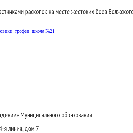
астниками раскопок на месте жестоких боев Волжског
ковики
,
трофеи
,
школа №21
идение» Муниципального образования
4-я линия, дом 7