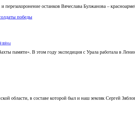
а и перезахоронение останков Вячеслава Булжанова – красноарм
солдаты победы
ой войны
хты памяти». В этом году экспедиция с Урала работала в Ленин
кой области, в составе которой был и наш земляк Сергей Зяблов