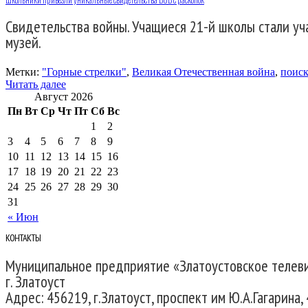
Свидетельства войны. Учащиеся 21-й школы стали уч
музей.
Метки:
"Горные стрелки"
,
Великая Отечественная война
,
поис
Читать далее
Август 2026
Пн
Вт
Ср
Чт
Пт
Сб
Вс
1
2
3
4
5
6
7
8
9
10
11
12
13
14
15
16
17
18
19
20
21
22
23
24
25
26
27
28
29
30
31
« Июн
КОНТАКТЫ
Муниципальное предприятие «Златоустовское телев
г. Златоуст
Адрес: 456219, г.Златоуст, проспект им Ю.А.Гагарина, 