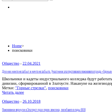
поисковики
Home
>
поисковики
Общество
-
22.04.2021
Для них никто не забыт и ничто не забыто. Участники златоустовского поискового отряда «Горны
Школьники и кадеты индустриального колледжа будут работать 
дивизии, сформированной в Златоусте. Накануне на железнодо
Метки:
"Горные стрелки"
,
поисковики
Читать далее
Общество
-
26.10.2018
Поисковики вернули в Златоуст прах героя-земляка, погибшего в годы ВОВ