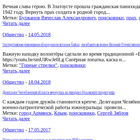
Вечная слава герою. В Златоусте прошла гражданская панихид
1942 году. Вернуть прах солдата в родной город...
Метки:
Булжанов Вячеслав Александрович
,
поисковики
,
прах
,
Читать далее
Общество
-
14.05.2018
Златоустовские поисковики обнаружили останки бойца, погибшего во время Великой Отечественн
Важную находку волонтёры сделали во время традиционной «Ва
https://youtu.be/smUlRwJe0Lg Сапёрная лопатка, каска и...
Метки:
"Горные стрелки"
,
поисковики
Читать далее
Общество
-
18.04.2018
Делегация Челябинской области вернулась из поездки с Крымского полуострова
С каждым годом дружба становится крепче. Делегация Челябинс
военно-патриотической работы южноуральцы провели...
Метки:
город Армянск
,
Крым
,
поисковики
,
Сергей Зяблов
Читать далее
Общество
-
17.05.2017
Школьники привезли уникальные свидетельства ВОВ с раскопок