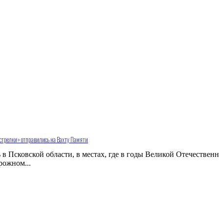
е стрелки» отправились на Вахту Памяти
в Псковской области, в местах, где в годы Великой Отечествен
рожном...