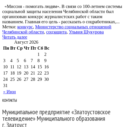
«Миссия - помогать людям». В связи со 100-летием системы
социальной защиты населения Челябинской области был
организован конкурс журналистских работ с таким
названием. Главная его цель - рассказать о соцработниках,...
Метки:
конкурс
,
Министерство социальных отношений
Челябинской области
,
соцзащита
,
Ульвия Шукурова
Читать далее
Август 2026
Пн
Вт
Ср
Чт
Пт
Сб
Вс
1
2
3
4
5
6
7
8
9
10
11
12
13
14
15
16
17
18
19
20
21
22
23
24
25
26
27
28
29
30
31
« Июн
КОНТАКТЫ
Муниципальное предприятие «Златоустовское
телевидение» Муниципального образования
г. Златоуст