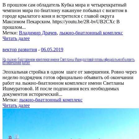
В прошлом сам обладатель Кубка мира и четырехкратный
чемпион мира по биатлону накануне побывал с визитом в
городе крылатого коня и встретился с главой округа
Максимом Пекарским. https://youtu.be/2R-bvUB2CXc В
прошлом...
Метки:
Владимир Драчев
,
лыжно-биатлонный комплекс
Читать далее
вектор развития
-
06.05.2019
На лыжно-биатлонном комплексе имени Светланы Ишмуратовой готовы официально объявить
об окончании работ
Эпохальная стройка в одном шаге от завершения. Ровно через
неделю подрядчик готов официально объявить об окончании
работ на лыжно-биатлонном комплексе имени Светланы
Ишмуратовой. И после подписания всех необходимых
документов исторический...
Метки:
лыжно-биатлонный комплекс
Читать далее