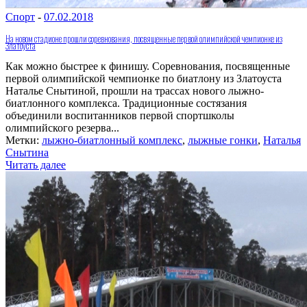
Спорт
-
07.02.2018
На новом стадионе прошли соревнования, посвященные первой олимпийской чемпионке из
Златоуста
Как можно быстрее к финишу. Соревнования, посвященные
первой олимпийской чемпионке по биатлону из Златоуста
Наталье Снытиной, прошли на трассах нового лыжно-
биатлонного комплекса. Традиционные состязания
объединили воспитанников первой спортшколы
олимпийского резерва...
Метки:
лыжно-биатлонный комплекс
,
лыжные гонки
,
Наталья
Снытина
Читать далее