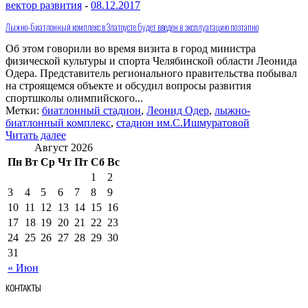
вектор развития
-
08.12.2017
Лыжно-биатлонный комплекс в Златоусте будет введен в эксплуатацию поэтапно
Об этом говорили во время визита в город министра
физической культуры и спорта Челябинской области Леонида
Одера. Представитель регионального правительства побывал
на строящемся объекте и обсудил вопросы развития
спортшколы олимпийского...
Метки:
биатлонный стадион
,
Леонид Одер
,
лыжно-
биатлонный комплекс
,
стадион им.С.Ишмуратовой
Читать далее
Август 2026
Пн
Вт
Ср
Чт
Пт
Сб
Вс
1
2
3
4
5
6
7
8
9
10
11
12
13
14
15
16
17
18
19
20
21
22
23
24
25
26
27
28
29
30
31
« Июн
КОНТАКТЫ