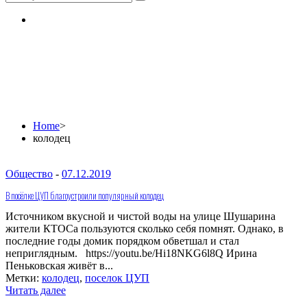
колодец
Home
>
колодец
Общество
-
07.12.2019
В посёлке ЦУП благоустроили популярный колодец
Источником вкусной и чистой воды на улице Шушарина
жители КТОСа пользуются сколько себя помнят. Однако, в
последние годы домик порядком обветшал и стал
неприглядным. https://youtu.be/Hi18NKG6l8Q Ирина
Пеньковская живёт в...
Метки:
колодец
,
поселок ЦУП
Читать далее