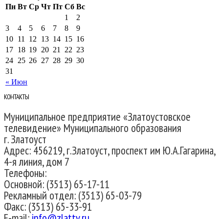
Пн
Вт
Ср
Чт
Пт
Сб
Вс
1
2
3
4
5
6
7
8
9
10
11
12
13
14
15
16
17
18
19
20
21
22
23
24
25
26
27
28
29
30
31
« Июн
КОНТАКТЫ
Муниципальное предприятие «Златоустовское
телевидение» Муниципального образования
г. Златоуст
Адрес: 456219, г.Златоуст, проспект им Ю.А.Гагарина,
4-я линия, дом 7
Телефоны:
Основной: (3513) 65-17-11
Рекламный отдел: (3513) 65-03-79
Факс: (3513) 65-33-91
E-mail:
info@zlattv.ru