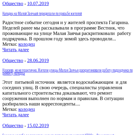
Общество
-
10.07.2019
Колодец на Малой Заячьей переделали по просьбе жителей
Радостное событие сегодня и у жителей проспекта Гагарина.
Неделей ранее мы рассказывали в программе Вестник, что
проживающие на улице Малая Заячья раскритиковали работу
подрядчика. В прошлом году зимой здесь проводили...
Метки:
колодец
Читать далее
Общество
-
28.06.2019
Красиво, но не практично. Жители улицы Малая Заячья раскритиковали работу подрядчика по
ремонту колодца
Этот питьевой источник является водоснабжающим и для
соседних улиц. В свою очередь, специалисты управления
капитального строительства доказывают, что ремонт
сооружения выполнен по нормам и правилам. В ситуации
разбирались наши корреспонденты....
Метки:
колодец
Читать далее
Общество
-
15.02.2019