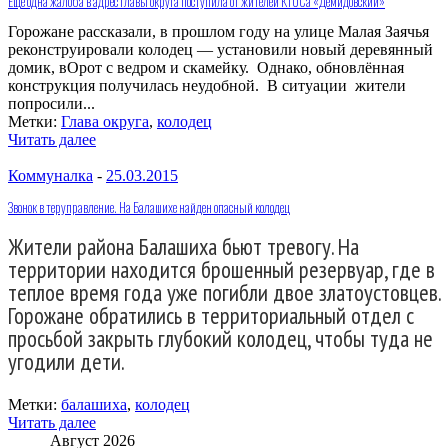
Еще одна жалоба в адрес главы округа поступила от жителей КТОСа «Демидовский»
Горожане рассказали, в прошлом году на улице Малая Заячья
реконструировали колодец — установили новый деревянный
домик, вОрот с ведром и скамейку. Однако, обновлённая
конструкция получилась неудобной. В ситуации жители
попросили...
Метки:
Глава округа
,
колодец
Читать далее
Коммуналка
-
25.03.2015
Звонок в теруправление. На Балашихе найден опасный колодец
Жители района Балашиха бьют тревогу. На
территории находится брошенный резервуар, где в
теплое время года уже погибли двое златоустовцев.
Горожане обратились в территориальный отдел с
просьбой закрыть глубокий колодец, чтобы туда не
угодили дети.
Метки:
балашиха
,
колодец
Читать далее
Август 2026