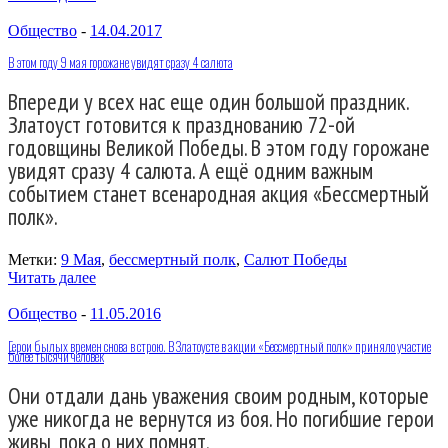
Общество
-
14.04.2017
В этом году 9 мая горожане увидят сразу 4 салюта
Впереди у всех нас еще один большой праздник.
Златоуст готовится к празднованию 72-ой
годовщины Великой Победы. В этом году горожане
увидят сразу 4 салюта. А ещё одним важным
событием станет всенародная акция «Бессмертный
полк».
Метки:
9 Мая
,
бессмертный полк
,
Салют Победы
Читать далее
Общество
-
11.05.2016
Герои былых времен снова в строю. В Златоусте в акции «Бессмертный полк» приняло участие
более тысячи человек
Они отдали дань уважения своим родным, которые
уже никогда не вернутся из боя. Но погибшие герои
живы, пока о них помнят.