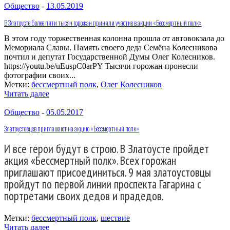
Общество
-
13.05.2019
В Златоусте более пяти тысяч горожан приняли участие в акции «Бессмертный полк»
В этом году торжественная колонна прошла от автовокзала до
Мемориала Славы. Память своего деда Семёна Колесникова
почтил и депутат Государственной Думы Олег Колесников.
https://youtu.be/uEuspC0arPY Тысячи горожан пронесли
фотографии своих...
Метки:
бессмертный полк
,
Олег Колесников
Читать далее
Общество
-
05.05.2017
Златоустовцев приглашают на акцию «Бессмертный полк»
И все герои будут в строю. В Златоусте пройдет
акция «Бессмертный полк». Всех горожан
приглашают присоединиться. 9 мая златоустовцы
пройдут по первой линии проспекта Гагарина с
портретами своих дедов и прадедов.
Метки:
бессмертный полк
,
шествие
Читать далее