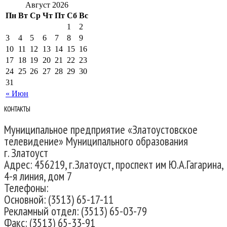
Август 2026
Пн
Вт
Ср
Чт
Пт
Сб
Вс
1
2
3
4
5
6
7
8
9
10
11
12
13
14
15
16
17
18
19
20
21
22
23
24
25
26
27
28
29
30
31
« Июн
КОНТАКТЫ
Муниципальное предприятие «Златоустовское
телевидение» Муниципального образования
г. Златоуст
Адрес: 456219, г.Златоуст, проспект им Ю.А.Гагарина,
4-я линия, дом 7
Телефоны:
Основной: (3513) 65-17-11
Рекламный отдел: (3513) 65-03-79
Факс: (3513) 65-33-91