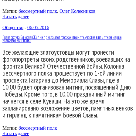
Метки:
бессмертный полк
,
Олег Колесников
Читать далее
Общество
-
06.05.2016
Глава округа Вячеслав Жилин приглашает горожан принять участие в памятном марше
«Бессмертный полк»
Все желающие златоустовцы могут пронести
фотопортреты своих родственников, воевавших на
фронтах Великой Отечественной Войны. Колонна
Бессмертного полка прошествует по 1-ой линии
проспекта Гагарина до Мемориала Славы, где в
10.00 будет организован митинг, посвященный Дню
Победы. Кроме того, в 10.00 праздничный митинг
начнется в селе Куваши. На это же время
запланировано возложение цветов, памятных венков
и гирлянд к памятникам Боевой Славы.
Метки:
бессмертный полк
Читать далее