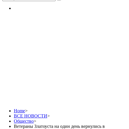
Ветераны Златоуста
на один день
вернулись в
студенчество
Home
>
ВСЕ НОВОСТИ
>
Общество
>
Ветераны Златоуста на один день вернулись в