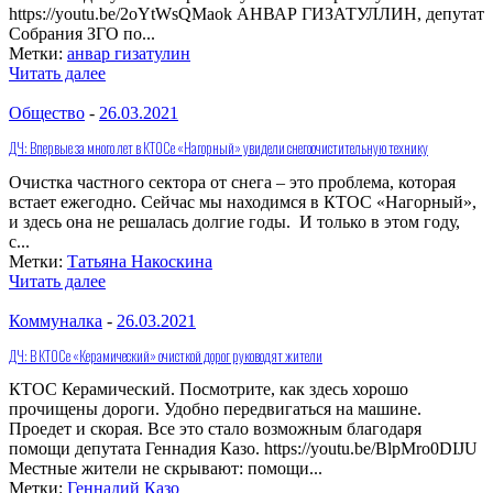
https://youtu.be/2oYtWsQMaok АНВАР ГИЗАТУЛЛИН, депутат
Собрания ЗГО по...
Метки:
анвар гизатулин
Читать далее
Общество
-
26.03.2021
ДЧ: Впервые за много лет в КТОСе «Нагорный» увидели снегоочистительную технику
Очистка частного сектора от снега – это проблема, которая
встает ежегодно. Сейчас мы находимся в КТОС «Нагорный»,
и здесь она не решалась долгие годы. И только в этом году,
с...
Метки:
Татьяна Накоскина
Читать далее
Коммуналка
-
26.03.2021
ДЧ: В КТОСе «Керамический» очисткой дорог руководят жители
КТОС Керамический. Посмотрите, как здесь хорошо
прочищены дороги. Удобно передвигаться на машине.
Проедет и скорая. Все это стало возможным благодаря
помощи депутата Геннадия Казо. https://youtu.be/BlpMro0DIJU
Местные жители не скрывают: помощи...
Метки:
Геннадий Казо