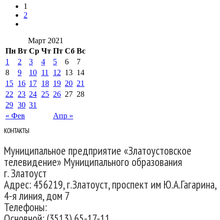
1
2
Март 2021
Пн
Вт
Ср
Чт
Пт
Сб
Вс
1
2
3
4
5
6
7
8
9
10
11
12
13
14
15
16
17
18
19
20
21
22
23
24
25
26
27
28
29
30
31
« Фев
Апр »
КОНТАКТЫ
Муниципальное предприятие «Златоустовское
телевидение» Муниципального образования
г. Златоуст
Адрес: 456219, г.Златоуст, проспект им Ю.А.Гагарина,
4-я линия, дом 7
Телефоны:
Основной: (3513) 65-17-11