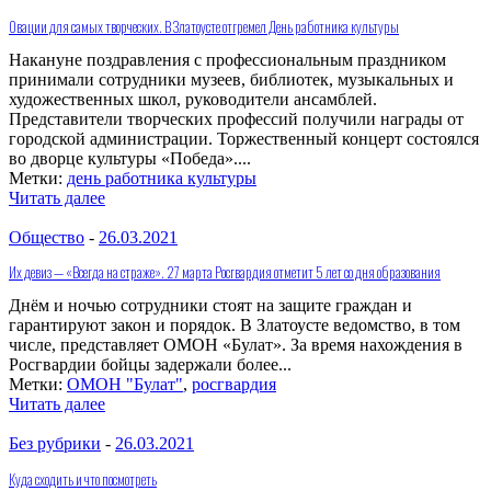
Овации для самых творческих. В Златоусте отгремел День работника культуры
Накануне поздравления с профессиональным праздником
принимали сотрудники музеев, библиотек, музыкальных и
художественных школ, руководители ансамблей.
Представители творческих профессий получили награды от
городской администрации. Торжественный концерт состоялся
во дворце культуры «Победа»....
Метки:
день работника культуры
Читать далее
Общество
-
26.03.2021
Их девиз — «Всегда на страже». 27 марта Росгвардия отметит 5 лет со дня образования
Днём и ночью сотрудники стоят на защите граждан и
гарантируют закон и порядок. В Златоусте ведомство, в том
числе, представляет ОМОН «Булат». За время нахождения в
Росгвардии бойцы задержали более...
Метки:
ОМОН "Булат"
,
росгвардия
Читать далее
Без рубрики
-
26.03.2021
Куда сходить и что посмотреть