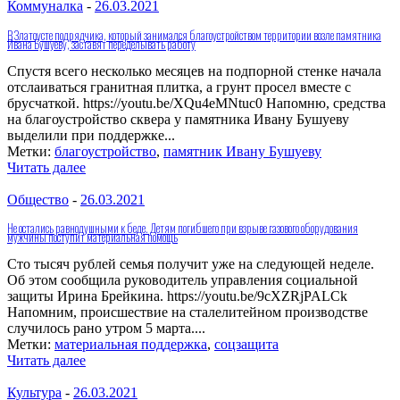
Коммуналка
-
26.03.2021
В Златоусте подрядчика, который занимался благоустройством территории возле памятника
Ивана Бушуеву, заставят переделывать работу
Спустя всего несколько месяцев на подпорной стенке начала
отслаиваться гранитная плитка, а грунт просел вместе с
брусчаткой. https://youtu.be/XQu4eMNtuc0 Напомню, средства
на благоустройство сквера у памятника Ивану Бушуеву
выделили при поддержке...
Метки:
благоустройство
,
памятник Ивану Бушуеву
Читать далее
Общество
-
26.03.2021
Не остались равнодушными к беде. Детям погибшего при взрыве газового оборудования
мужчины поступит материальная помощь
Сто тысяч рублей семья получит уже на следующей неделе.
Об этом сообщила руководитель управления социальной
защиты Ирина Брейкина. https://youtu.be/9cXZRjPALCk
Напомним, происшествие на сталелитейном производстве
случилось рано утром 5 марта....
Метки:
материальная поддержка
,
соцзащита
Читать далее
Культура
-
26.03.2021