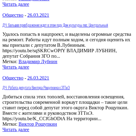
Читать далее
Общество
-
26.03.2021
ДЧ: Большое преображение ждет в этом году Дом культуры пос. Центральный
Удалось попасть в нацпроект, и выделены огромные средства
на ремонт. Работы идут полным ходом, и сегодня оценить их
мы приехали с депутатом В.Лубниным.
https://youtu.be/sqSKRCwOPfY ВЛАДИМИР ЛУБНИН,
депутат Собрания ЗГО по...
Метки:
Владимир Лубнин
Читать далее
Общество
-
26.03.2021
ДЧ: Работа депутата Виктора Рощупкина с ЗТТиЭ
Добиться спила этих тополей, восстановления освещения,
строительства современной воркаут площадки – такие цели
ставит перед собой депутат этого округа Виктор Рощупкин.
Вместе с жителями и руководством ЗТТиЭ.
https://youtu.be/K_CCfGhODtA На территории...
Метки:
Виктор Рощупкин
Читать далее