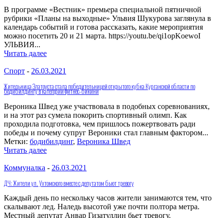
В программе «Вестник» премьера специальной пятничной
рубрики «Планы на выходные» Ульвия Шукурова заглянула в
календарь событий и готова рассказать, какие мероприятия
можно посетить 20 и 21 марта. https://youtu.be/qi1opKoewoI
УЛЬВИЯ...
Читать далее
Спорт
-
26.03.2021
Жительница Златоуста стала победительницей открытого кубка Курганской области по
бодибилдингу в категории фитнес-бикини
Вероника Швед уже участвовала в подобных соревнованиях,
и на этот раз сумела покорить спортивный олимп. Как
проходила подготовка, чем пришлось пожертвовать ради
победы и почему супруг Вероники стал главным фактором...
Метки:
бодибилдинг
,
Вероника Швед
Читать далее
Коммуналка
-
26.03.2021
ДЧ: Жители ул. Ухтомского вместе с депутатом бьют тревогу
Каждый день по нескольку часов жители занимаются тем, что
скалывают лед. Наледь высотой уже почти полтора метра.
Местный депутат Анвар Гизатуллин бьет тревогу.