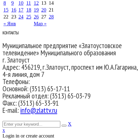
8
9
10
11
12
13
14
15
16
17
18
19
20
21
22
23
24
25
26
27
28
« Янв
Мар »
КОНТАКТЫ
Муниципальное предприятие «Златоустовское
телевидение» Муниципального образования
г. Златоуст
Адрес: 456219, г.Златоуст, проспект им Ю.А.Гагарина,
4-я линия, дом 7
Телефоны:
Основной: (3513) 65-17-11
Рекламный отдел: (3513) 65-03-79
Факс: (3513) 65-33-91
E-mail:
info@zlattv.ru
X
x
Login in or create account