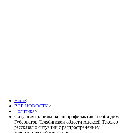
рассказал о ситуации
с распространением
коронавирусной
инфекции
Home
>
ВСЕ НОВОСТИ
>
Политика
>
Ситуация стабильная, но профилактика необходима.
Губернатор Челябинской области Алексей Текслер
рассказал о ситуации с распространением
коронавирусной инфекции