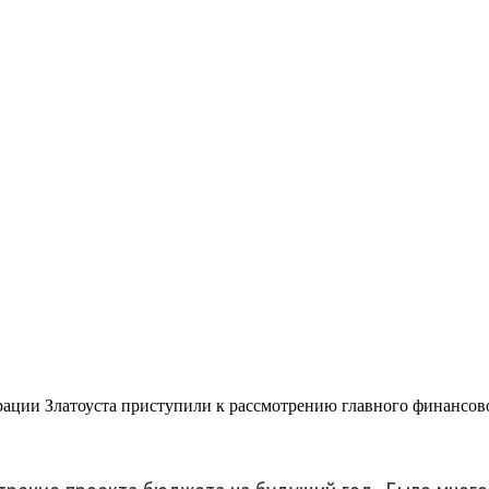
од в предстоящем году.
к рассмотрению главног
трации Златоуста приступили к рассмотрению главного финансов