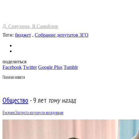
Д. Сивухина, Я.Самойлов
Теги:
бюджет
,
Собрание депутатов ЗГО
поделиться
Facebook
Twitter
Google Plus
Tumblr
Похожие новости
Общество
-
9 лет
тому назад
В мэрию Златоуста нагрянули колядующие