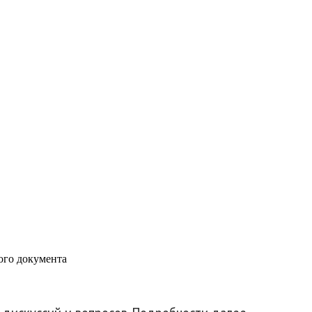
 В администрации
о финансового
ого документа