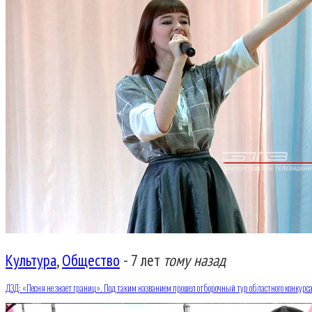
Культура
,
Общество
-
7 лет
тому назад
ДЗД: «Песня не знает границ». Под таким названием прошел отборочный тур областного конкурс