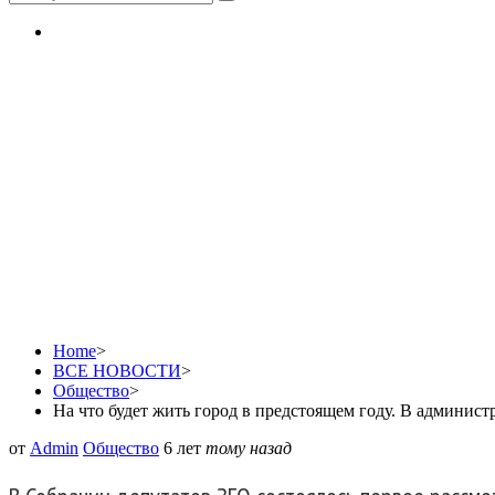
На что будет жить гор
Златоуста приступили 
документа
Home
>
ВСЕ НОВОСТИ
>
Общество
>
На что будет жить город в предстоящем году. В админис
от
Admin
Общество
6 лет
тому назад