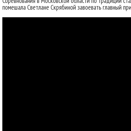
Соревнования в Московской области по традиции ста
помешала Светлане Скрябиной завоевать главный при