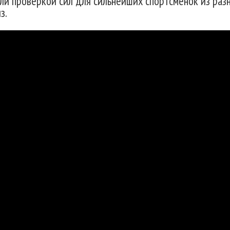
ли проверкой сил для сильнейших спортсменок из разн
з.