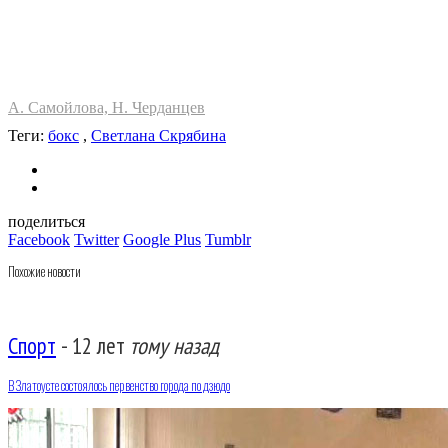
А. Самойлова, Н. Черданцев
Теги:
бокс
,
Светлана Скрябина
поделиться
Facebook
Twitter
Google Plus
Tumblr
Похожие новости
Спорт
-
12 лет
тому назад
В Златоусте состоялось первенство города по дзюдо