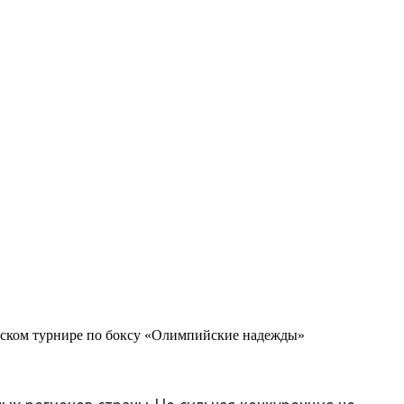
. Воспитанница пятой
оссийском турнире по
ийском турнире по боксу «Олимпийские надежды»