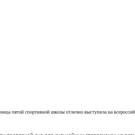
 сезоне и первая победа
чно выступила на всер
надежды»
анница пятой спортивной школы отлично выступила на всеросс