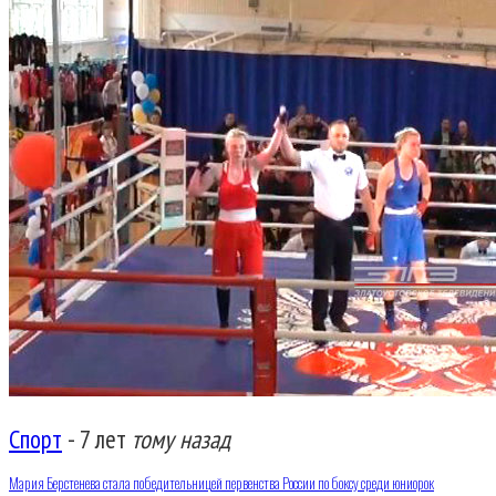
Спорт
-
7 лет
тому назад
Мария Берстенева стала победительницей первенства России по боксу среди юниорок