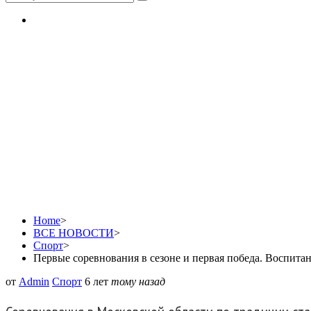
Первые соревнования в
спортивной школы отли
боксу «Олимпийские 
Home
>
ВСЕ НОВОСТИ
>
Спорт
>
Первые соревнования в сезоне и первая победа. Воспит
от
Admin
Спорт
6 лет
тому назад