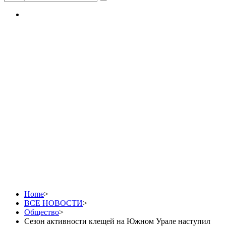
Сезон активности
клещей на Южном
Урале наступил точно
по календарю
Home
>
ВСЕ НОВОСТИ
>
Общество
>
Сезон активности клещей на Южном Урале наступил