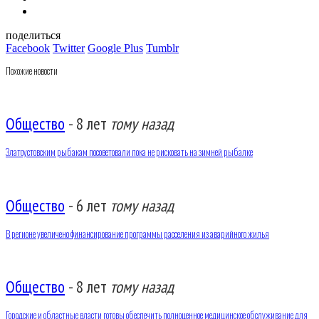
поделиться
Facebook
Twitter
Google Plus
Tumblr
Похожие новости
Общество
-
8 лет
тому назад
Златоустовским рыбакам посоветовали пока не рисковать на зимней рыбалке
Общество
-
6 лет
тому назад
В регионе увеличено финансирование программы расселения из аварийного жилья
Общество
-
8 лет
тому назад
Городские и областные власти готовы обеспечить полноценное медицинское обслуживание для