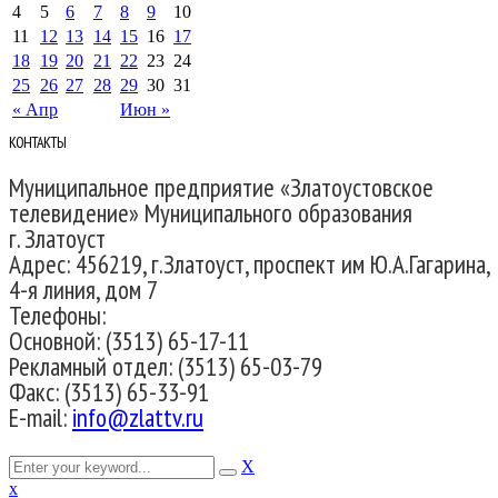
4
5
6
7
8
9
10
11
12
13
14
15
16
17
18
19
20
21
22
23
24
25
26
27
28
29
30
31
« Апр
Июн »
КОНТАКТЫ
Муниципальное предприятие «Златоустовское
телевидение» Муниципального образования
г. Златоуст
Адрес: 456219, г.Златоуст, проспект им Ю.А.Гагарина,
4-я линия, дом 7
Телефоны:
Основной: (3513) 65-17-11
Рекламный отдел: (3513) 65-03-79
Факс: (3513) 65-33-91
E-mail:
info@zlattv.ru
X
x