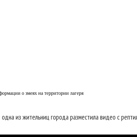
вели оперативную прове
агеря
формации о змеях на территории лагеря
 одна из жительниц города разместила видео с репти