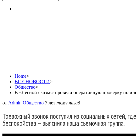
В «Лесной сказке» про
змеях на территории л
Home
>
ВСЕ НОВОСТИ
>
Общество
>
В «Лесной сказке» провели оперативную проверку по ин
от
Admin
Общество
7 лет
тому назад
Тревожный звонок поступил из социальных сетей, где
беспокойства – выяснила наша съемочная группа.