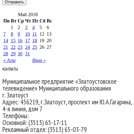
Май 2018
Пн
Вт
Ср
Чт
Пт
Сб
Вс
1
2
3
4
5
6
7
8
9
10
11
12
13
14
15
16
17
18
19
20
21
22
23
24
25
26
27
28
29
30
31
« Апр
Июн »
КОНТАКТЫ
Муниципальное предприятие «Златоустовское
телевидение» Муниципального образования
г. Златоуст
Адрес: 456219, г.Златоуст, проспект им Ю.А.Гагарина,
4-я линия, дом 7
Телефоны:
Основной: (3513) 65-17-11
Рекламный отдел: (3513) 65-03-79