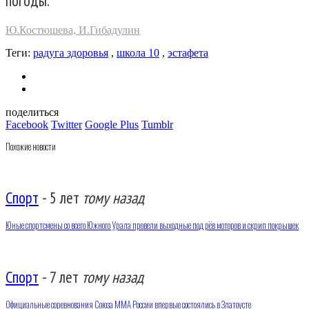
погоды.
Ю.Костюшева, И.Гибадулин
Теги:
радуга здоровья
,
школа 10
,
эстафета
поделиться
Facebook
Twitter
Google Plus
Tumblr
Похожие новости
Спорт
-
5 лет
тому назад
Юные спортсмены со всего Южного Урала провели выходные под рёв моторов и скрип покрышек
Спорт
-
7 лет
тому назад
Официальные соревнования Союза ММА России впервые состоялись в Златоусте