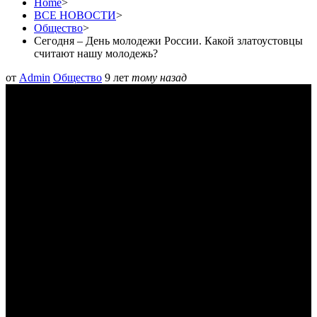
Home
>
ВСЕ НОВОСТИ
>
Общество
>
Сегодня – День молодежи России. Какой златоустовцы
считают нашу молодежь?
от
Admin
Общество
9 лет
тому назад