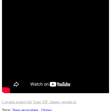
Служба новостей 'Злат-ТВ'. image: google.ru
Теги:
День молодёжи
,
Опрос