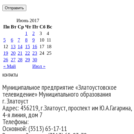
Июнь 2017
Пн
Вт
Ср
Чт
Пт
Сб
Вс
1
2
3
4
5
6
7
8
9
10
11
12
13
14
15
16
17
18
19
20
21
22
23
24
25
26
27
28
29
30
« Май
Июл »
КОНТАКТЫ
Муниципальное предприятие «Златоустовское
телевидение» Муниципального образования
г. Златоуст
Адрес: 456219, г.Златоуст, проспект им Ю.А.Гагарина,
4-я линия, дом 7
Телефоны:
Основной: (3513) 65-17-11