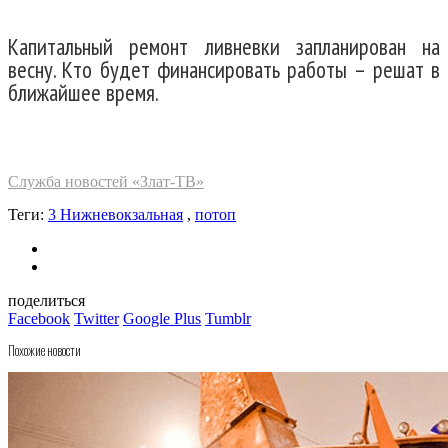
Капитальный ремонт ливневки запланирован на
весну. Кто будет финансировать работы – решат в
ближайшее время.
Служба новостей «Злат-ТВ»
Теги:
3 Нижневокзальная
,
потоп
поделиться
Facebook
Twitter
Google Plus
Tumblr
Похожие новости