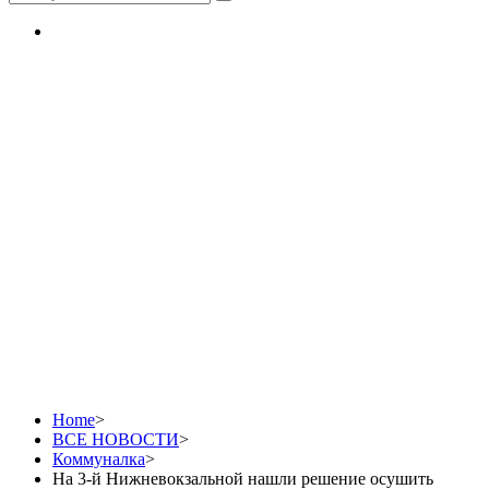
На 3-й
Нижневокзальной
нашли решение
осушить подвалы
Home
>
ВСЕ НОВОСТИ
>
Коммуналка
>
На 3-й Нижневокзальной нашли решение осушить