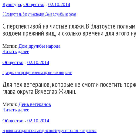
Культура
,
Общество
-
02.10.2014
В Златоусте выберут место для Дома дружбы народов
С перспективой на чистые пляжи. В Златоусте полны
водоем прежний вид, и сколько времени для этого н
Метки:
Дом дружбы народа
Читать далее
Общество
-
02.10.2014
Праздник не пройдёт мимо заслуженных ветеранов
Для тех ветеранов, которые не смогли посетить тор
глава округа Вячеслав Жилин.
Метки:
День ветеранов
Читать далее
Общество
-
02.10.2014
Еще пять златоустовских молодых семей улучшат жилищные условия