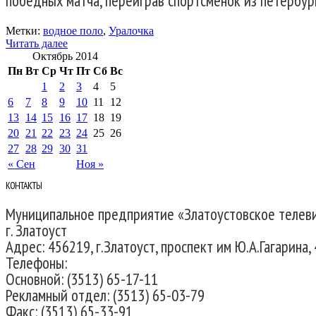
победных матча, переиграв спортсменок из петербур
Метки:
водное поло
,
Уралочка
Читать далее
Октябрь 2014
Пн
Вт
Ср
Чт
Пт
Сб
Вс
1
2
3
4
5
6
7
8
9
10
11
12
13
14
15
16
17
18
19
20
21
22
23
24
25
26
27
28
29
30
31
« Сен
Ноя »
КОНТАКТЫ
Муниципальное предприятие «Златоустовское телев
г. Златоуст
Адрес: 456219, г.Златоуст, проспект им Ю.А.Гагарина, 
Телефоны:
Основной: (3513) 65-17-11
Рекламный отдел: (3513) 65-03-79
Факс: (3513) 65-33-91