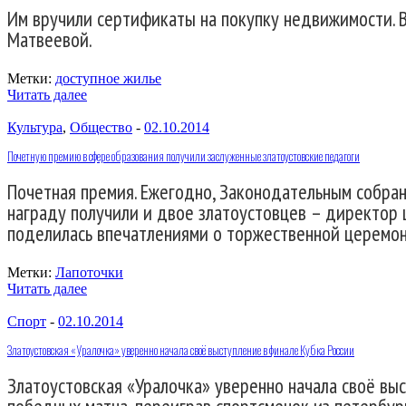
Им вручили сертификаты на покупку недвижимости. 
Матвеевой.
Метки:
доступное жилье
Читать далее
Культура
,
Общество
-
02.10.2014
Почетную премию в сфере образования получили заслуженные златоустовские педагоги
Почетная премия. Ежегодно, Законодательным собран
награду получили и двое златоустовцев – директор
поделилась впечатлениями о торжественной церемон
Метки:
Лапоточки
Читать далее
Спорт
-
02.10.2014
Златоустовская «Уралочка» уверенно начала своё выступление в финале Кубка России
Златоустовская «Уралочка» уверенно начала своё вы