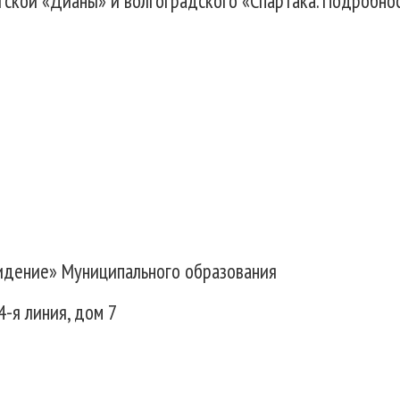
гской «Дианы» и волгоградского «Спартака. Подробно
идение» Муниципального образования
4-я линия, дом 7