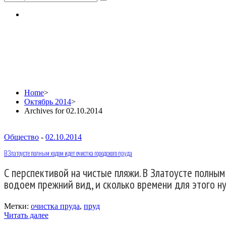
Daily Archives: 02.10.2
Home
>
Октябрь 2014
>
Archives for 02.10.2014
Общество
-
02.10.2014
В Златоусте полным ходом идет очистка городского пруда
С перспективой на чистые пляжи. В Златоусте полны
водоем прежний вид, и сколько времени для этого ну
Метки:
очистка пруда
,
пруд
Читать далее