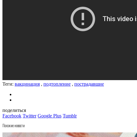
Теги:
вакцинация
,
подтопление
,
пострадавшие
поделиться
Facebook
Twitter
Google Plus
Tumblr
Похожие новости