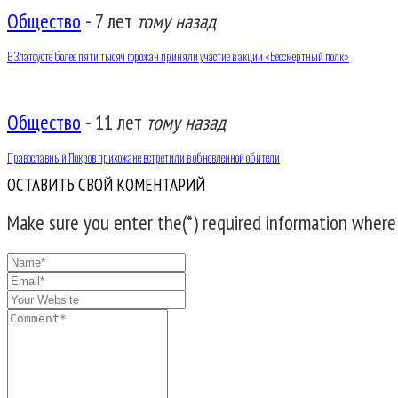
Общество
-
7 лет
тому назад
В Златоусте более пяти тысяч горожан приняли участие в акции «Бессмертный полк»
Общество
-
11 лет
тому назад
Православный Покров прихожане встретили в обновленной обители
ОСТАВИТЬ СВОЙ КОМЕНТАРИЙ
Make sure you enter the(*) required information where