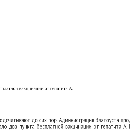
нение организовало дв
 А.
сплатной вакцинации от гепатита А.
подсчитывают до сих пор. Администрация Златоуста пр
ало два пункта бесплатной вакцинации от гепатита А.