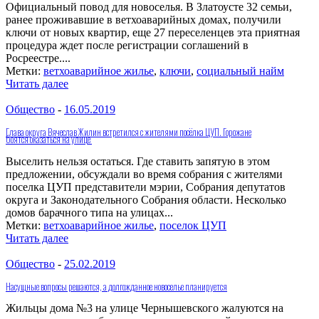
Официальный повод для новоселья. В Златоусте 32 семьи,
ранее проживавшие в ветхоаварийных домах, получили
ключи от новых квартир, еще 27 переселенцев эта приятная
процедура ждет после регистрации соглашений в
Росреестре....
Метки:
ветхоаварийное жилье
,
ключи
,
социальный найм
Читать далее
Общество
-
16.05.2019
Глава округа Вячеслав Жилин встретился с жителями посёлка ЦУП. Горожане
боятся оказаться на улице
Выселить нельзя остаться. Где ставить запятую в этом
предложении, обсуждали во время собрания с жителями
поселка ЦУП представители мэрии, Собрания депутатов
округа и Законодательного Собрания области. Несколько
домов барачного типа на улицах...
Метки:
ветхоаварийное жилье
,
поселок ЦУП
Читать далее
Общество
-
25.02.2019
Насущные вопросы решаются, а долгожданное новоселье планируется
Жильцы дома №3 на улице Чернышевского жалуются на