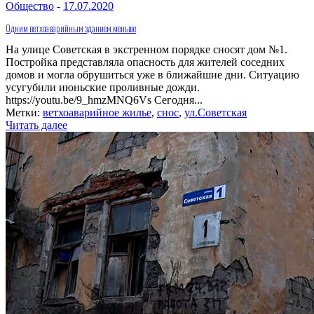
Общество
-
17.07.2020
Одним ветхоаварийным зданием меньше
На улице Советская в экстренном порядке сносят дом №1.
Постройка представляла опасность для жителей соседних
домов и могла обрушиться уже в ближайшие дни. Ситуацию
усугубили июньские проливные дожди.
https://youtu.be/9_hmzMNQ6Vs Сегодня...
Метки:
ветхоаварийное жилье
,
снос
,
ул.Советская
Читать далее