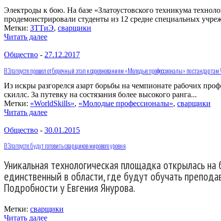
Электроды к бою. На базе «Златоустовского техникума техноло
продемонстрировали студенты из 12 средне специальных учреж
Метки:
ЗТТиЭ
,
сварщики
Читать далее
Общество
-
27.12.2017
В Златоусте прошел отборочный этап к соревнованиям «Молодые профессионалы» по стандартам W
Из искры разгорелся азарт борьбы на чемпионате рабочих про
скиллс. За путевку на состязания более высокого ранга...
Метки:
«WorldSkills»
,
«Молодые профессионалы»
,
сварщики
Читать далее
Общество
-
30.01.2015
В Златоусте будут готовить сварщиков мирового уровня
Уникальная технологическая площадка открылась на 
единственный в области, где будут обучать преподав
Подробности у Евгения Янурова.
Метки:
сварщики
Читать далее