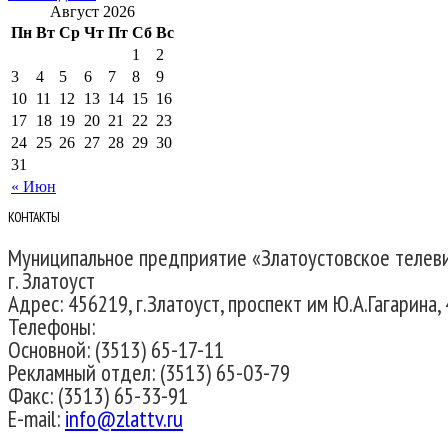
Август 2026
Пн
Вт
Ср
Чт
Пт
Сб
Вс
1
2
3
4
5
6
7
8
9
10
11
12
13
14
15
16
17
18
19
20
21
22
23
24
25
26
27
28
29
30
31
« Июн
КОНТАКТЫ
Муниципальное предприятие «Златоустовское телев
г. Златоуст
Адрес: 456219, г.Златоуст, проспект им Ю.А.Гагарина, 
Телефоны:
Основной: (3513) 65-17-11
Рекламный отдел: (3513) 65-03-79
Факс: (3513) 65-33-91
E-mail:
info@zlattv.ru