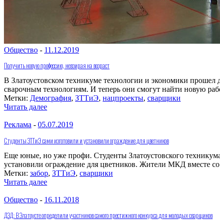
Общество
-
11.12.2019
Получить новую профессию, невзирая на возраст
В Златоустовском техникуме технологии и экономики прошел д
сварочным технологиям. И теперь они смогут найти новую раб
Метки:
Демография
,
ЗТТиЭ
,
нацпроекты
,
сварщики
Читать далее
Реклама
-
05.07.2019
Студенты ЗТТиЭ сами изготовили и установили ограждение для цветников
Еще юные, но уже профи. Студенты Златоустовского техникума
установили ограждение для цветников. Жители МКД вместе со.
Метки:
забор
,
ЗТТиЭ
,
сварщики
Читать далее
Общество
-
16.11.2018
ДЗД: В Златоусте определили участников самого престижного конкурса для молодых сварщиков