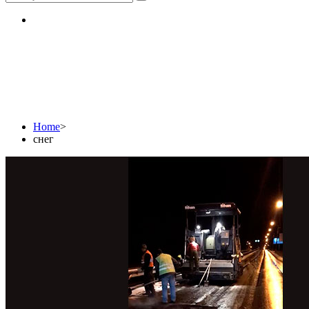
снег
Home
>
снег