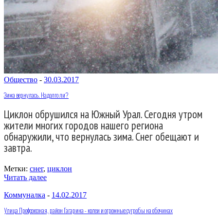
Общество
-
30.03.2017
Зима вернулась. Надолго ли?
Циклон обрушился на Южный Урал. Сегодня утром
жители многих городов нашего региона
обнаружили, что вернулась зима. Снег обещают и
завтра.
Метки:
снег
,
циклон
Читать далее
Коммуналка
-
14.02.2017
Улица Профсоюзная, район Гагарина - колеи и огромные сугробы на обочинах