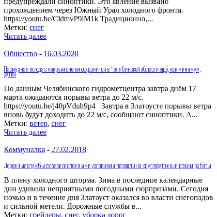
предупреждали синоптики. Это явление вызвано
прохождением через Южный Урал холодного фронта.
https://youtu.be/CldmvP9iM1k Традиционно,...
Метки:
снег
Читать далее
Общество
-
16.03.2020
Пасмурная погода с мокрым снегом сохранится в Челябинской области ещё, как минимум,
сутки
По данным Челябинского гидрометцентра завтра днём 17
марта ожидаются порывы ветра до 22 м/с.
https://youtu.be/j40pVduh9p4 Завтра в Златоусте порывы ветра
вновь будут доходить до 22 м/с, сообщают синоптики. А...
Метки:
ветер
,
снег
Читать далее
Коммуналка
-
27.02.2018
Дорожные службы в связи со сложными условиями перешли на круглосуточный режим работы
В плену холодного шторма. Зима в последние календарные
дни удивила неприятными погодными сюрпризами. Сегодня
ночью и в течение дня Златоуст оказался во власти снегопадов
и сильной метели. Дорожные службы в...
Метки:
грейдеры
,
снег
,
уборка дорог