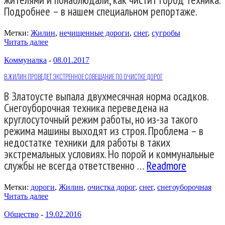
Подробнее – в нашем специальном репортаже.
Метки:
Жилин
,
нечищенные дороги
,
снег
,
сугробы
Читать далее
Коммуналка
-
08.01.2017
В.ЖИЛИН ПРОВЕДЕТ ЭКСТРЕННОЕ СОВЕЩАНИЕ ПО ОЧИСТКЕ ДОРОГ
В Златоусте выпала двухмесячная норма осадков.
Снегоуборочная техника переведена на
круглосуточный режим работы, но из-за такого
режима машины выходят из строя. Проблема – в
недостатке техники для работы в таких
экстремальных условиях. Но порой и коммунальные
службы не всегда ответственно …
Readmore
Метки:
дороги
,
Жилин
,
очистка дорог
,
снег
,
снегоуборочная
Читать далее
Общество
-
19.02.2016