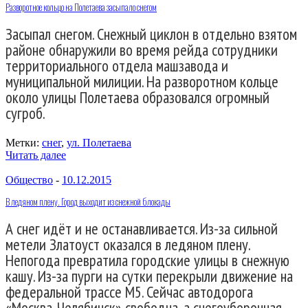
Разворотное кольцо на Полетаева засыпало снегом
Засыпал снегом. Снежный циклон в отдельно взятом
районе обнаружили во время рейда сотрудники
территориального отдела машзавода и
муниципальной милиции. На разворотном кольце
около улицы Полетаева образовался огромный
сугроб.
Метки:
снег
,
ул. Полетаева
Читать далее
Общество
-
10.12.2015
В ледяном плену. Город выходит из снежной блокады
А снег идёт и не останавливается. Из-за сильной
метели Златоуст оказался в ледяном плену.
Непогода превратила городские улицы в снежную
кашу. Из-за пурги на сутки перекрыли движение на
федеральной трассе М5. Сейчас автодорога
«Москва-Челябинск» свободна, а снегоуборочная