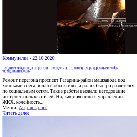
Коммуналка
-
22.10.2020
Сегодня златоустовцы встретили приход зимы. Однако ещё вчера дорожные службы
укладывали асфальт
Ремонт перегона проспект Гагарина-район машзавода под
хлопьями снега попал в объективы, а ролик быстро разлетелся
по социальным сетям. Такие работы вызвали негодование
интернет-пользователей. Но, как пояснили в управлении
ЖКХ, колейность...
Метки:
Асфальт
,
снег
Читать далее