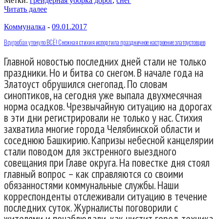
Метки:
грейдерная уборка дорог
,
снег
Читать далее
Коммуналка
-
09.01.2017
В сугробах утонуло ВСЁ! Снежная стихия испортила праздничное настроение златоустовцев
Главной новостью последних дней стали не только
праздники. Но и битва со снегом. В начале года на
Златоуст обрушился снегопад. По словам
синоптиков, на сегодня уже выпала двухмесячная
норма осадков. Чрезвычайную ситуацию на дорогах
в эти дни регистрировали не только у нас. Стихия
захватила многие города Челябинской области и
соседнюю Башкирию. Капризы небесной канцелярии
стали поводом для экстренного выездного
совещания при Главе округа. На повестке дня стоял
главный вопрос – как справляются со своими
обязанностями коммунальные службы. Наши
корреспонденты отслеживали ситуацию в течение
последних суток. Журналисты поговорили с
жителями и понаблюдали, как чистит город техника.