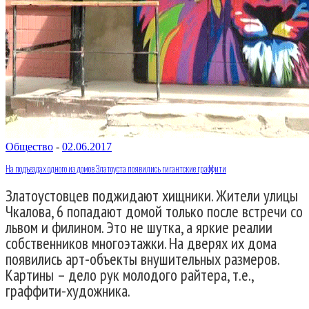
Общество
-
02.06.2017
На подъездах одного из домов Златоуста появились гигантские граффити
Златоустовцев поджидают хищники. Жители улицы
Чкалова, 6 попадают домой только после встречи со
львом и филином. Это не шутка, а яркие реалии
собственников многоэтажки. На дверях их дома
появились арт-объекты внушительных размеров.
Картины – дело рук молодого райтера, т.е.,
граффити-художника.