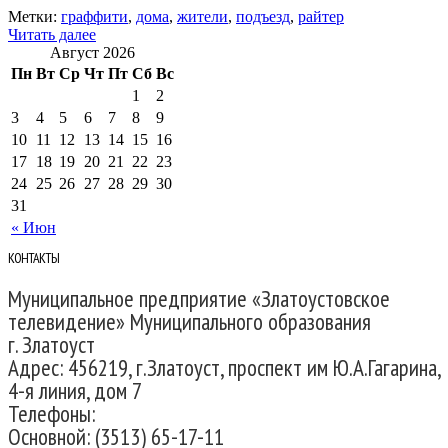
Метки:
граффити
,
дома
,
жители
,
подъезд
,
райтер
Читать далее
Август 2026
Пн
Вт
Ср
Чт
Пт
Сб
Вс
1
2
3
4
5
6
7
8
9
10
11
12
13
14
15
16
17
18
19
20
21
22
23
24
25
26
27
28
29
30
31
« Июн
КОНТАКТЫ
Муниципальное предприятие «Златоустовское
телевидение» Муниципального образования
г. Златоуст
Адрес: 456219, г.Златоуст, проспект им Ю.А.Гагарина,
4-я линия, дом 7
Телефоны:
Основной: (3513) 65-17-11