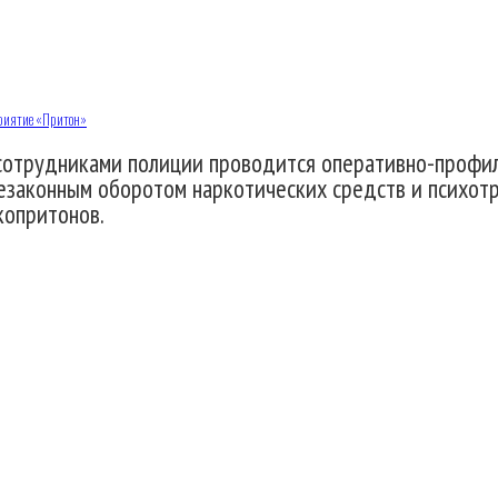
оприятие «Притон»
я сотрудниками полиции проводится оперативно-профи
незаконным оборотом наркотических средств и психот
копритонов.