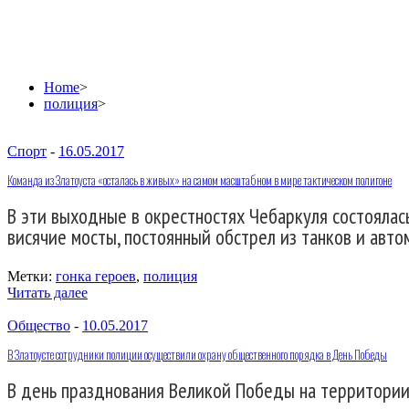
полиция
Home
>
полиция
>
Спорт
-
16.05.2017
Команда из Златоуста «осталась в живых» на самом масштабном в мире тактическом полигоне
В эти выходные в окрестностях Чебаркуля состоялась
висячие мосты, постоянный обстрел из танков и авто
Метки:
гонка героев
,
полиция
Читать далее
Общество
-
10.05.2017
В Златоусте сотрудники полиции осуществили охрану общественного порядка в День Победы
В день празднования Великой Победы на территории