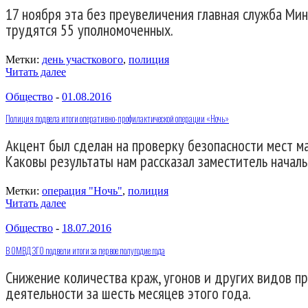
17 ноября эта без преувеличения главная служба Мин
трудятся 55 уполномоченных.
Метки:
день участкового
,
полиция
Читать далее
Общество
-
01.08.2016
Полиция подвела итоги оперативно-профилактической операции «Ночь»
Акцент был сделан на проверку безопасности мест ма
Каковы результаты нам рассказал заместитель начал
Метки:
операция "Ночь"
,
полиция
Читать далее
Общество
-
18.07.2016
В ОМВД ЗГО подвели итоги за первое полугодие года
Снижение количества краж, угонов и других видов п
деятельности за шесть месяцев этого года.