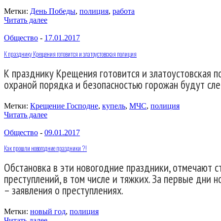
Метки:
День Победы
,
полиция
,
работа
Читать далее
Общество
-
17.01.2017
К празднику Крещения готовится и златоустовская полиция
К празднику Крещения готовится и златоустовская п
охраной порядка и безопасностью горожан будут сле
Метки:
Крещение Господне
,
купель
,
МЧС
,
полиция
Читать далее
Общество
-
09.01.2017
Как прошли новогодние праздники ?!
Обстановка в эти новогодние праздники, отмечают с
преступлений, в том числе и тяжких. За первые дни 
– заявления о преступлениях.
Метки:
новый год
,
полиция
Читать далее