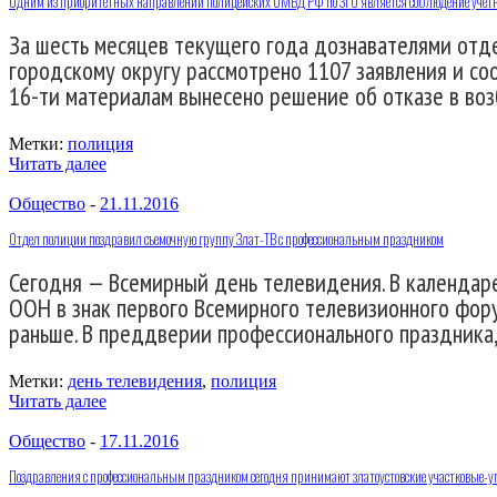
Одним из приоритетных направлений полицейских ОМВД РФ по ЗГО является соблюдение учет
За шесть месяцев текущего года дознавателями отд
городскому округу рассмотрено 1107 заявления и со
16-ти материалам вынесено решение об отказе в воз
Метки:
полиция
Читать далее
Общество
-
21.11.2016
Отдел полиции поздравил съемочную группу Злат-ТВ с профессиональным праздником
Сегодня — Всемирный день телевидения. В календаре
ООН в знак первого Всемирного телевизионного форум
раньше. В преддверии профессионального праздника,
Метки:
день телевидения
,
полиция
Читать далее
Общество
-
17.11.2016
Поздравления с профессиональным праздником сегодня принимают златоустовские участковые-