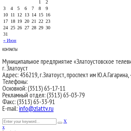
1
2
3
4
5
6
7
8
9
10
11
12
13
14
15
16
17
18
19
20
21
22
23
24
25
26
27
28
29
30
31
« Июн
КОНТАКТЫ
Муниципальное предприятие «Златоустовское телев
г. Златоуст
Адрес: 456219, г.Златоуст, проспект им Ю.А.Гагарина, 
Телефоны:
Основной: (3513) 65-17-11
Рекламный отдел: (3513) 65-03-79
Факс: (3513) 65-33-91
E-mail:
info@zlattv.ru
X
x