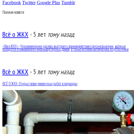
Facebook
Twitter
Google Plus
Tumblr
Похожие новости
Всё о ЖКХ
-
5 лет
тому назад
«Все о ЖКХ»: Управкомпании удалось выстроить взаимодействие с организациями, которые
находятся в помещениях многоквартирных домов, и также активно включились в субботники
Всё о ЖКХ
-
5 лет
тому назад
ВСЁ О ЖКХ: Открыт сезон ремонтных работ в подъездах