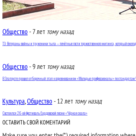
Общество
-
7 лет
тому назад
ТЗ: Ветераны войны и труженики тыла — почётные гости торжественного митинга, который ежего
Общество
-
9 лет
тому назад
В Златоусте прошел отборочный этап к соревнованиям «Молодые профессионалы» по стандартам W
Культура
,
Общество
-
12 лет
тому назад
Состоялся 26-ой фестиваль бардовской песни «Чёрная скала»
ОСТАВИТЬ СВОЙ КОМЕНТАРИЙ
Make sure you enter the(*) required information where