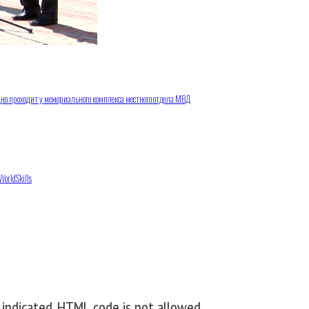
дно проходит у мемориального комплекса местного отдела МВД
orldSkills
 indicated. HTML code is not allowed