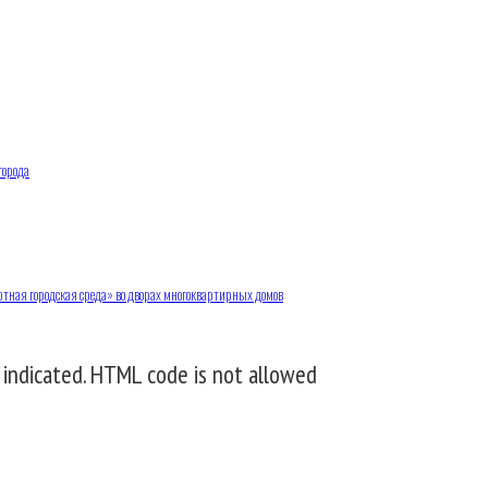
города
ртная городская среда» во дворах многоквартирных домов
 indicated. HTML code is not allowed