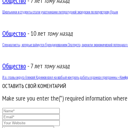
Общество
-
7 лет
тому назад
Школьники и студенты стали участниками литературной экскурсии по полуострову Крым
Общество
-
10 лет
тому назад
Специалисты, которые займутся брендированием Златоуста, оценили экономический потенциал 
Общество
-
7 лет
тому назад
И.о. главы округа Алексей Карюков взял на особый контроль работы в рамках программы «Комфо
ОСТАВИТЬ СВОЙ КОМЕНТАРИЙ
Make sure you enter the(*) required information where