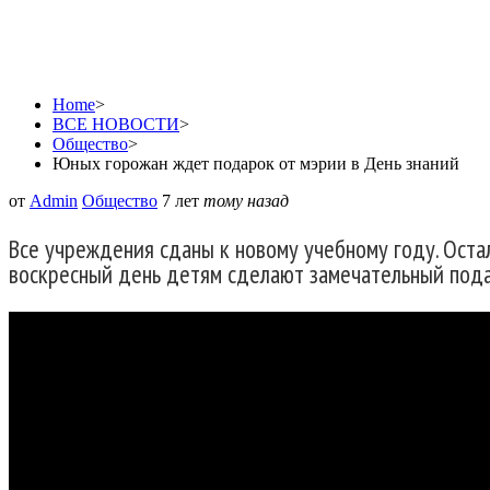
Юных горожан ждет под
Home
>
ВСЕ НОВОСТИ
>
Общество
>
Юных горожан ждет подарок от мэрии в День знаний
от
Admin
Общество
7 лет
тому назад
Все учреждения сданы к новому учебному году. Остал
воскресный день детям сделают замечательный пода