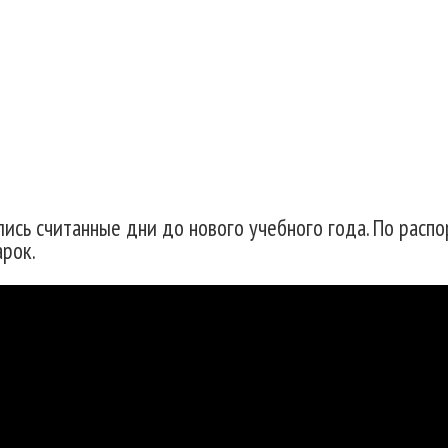
арок от мэрии в День 
ись считанные дни до нового учебного года. По распо
рок.