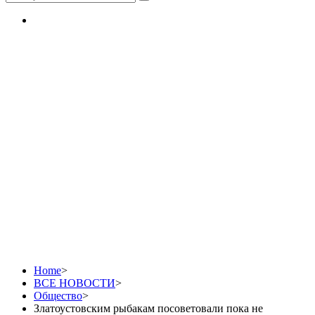
Златоустовским
рыбакам посоветовали
пока не рисковать на
зимней рыбалке
Home
>
ВСЕ НОВОСТИ
>
Общество
>
Златоустовским рыбакам посоветовали пока не