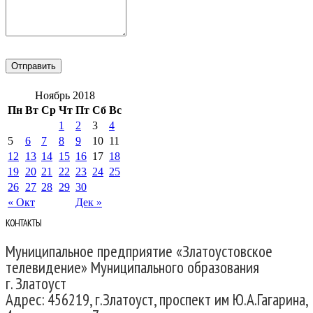
Ноябрь 2018
Пн
Вт
Ср
Чт
Пт
Сб
Вс
1
2
3
4
5
6
7
8
9
10
11
12
13
14
15
16
17
18
19
20
21
22
23
24
25
26
27
28
29
30
« Окт
Дек »
КОНТАКТЫ
Муниципальное предприятие «Златоустовское
телевидение» Муниципального образования
г. Златоуст
Адрес: 456219, г.Златоуст, проспект им Ю.А.Гагарина,