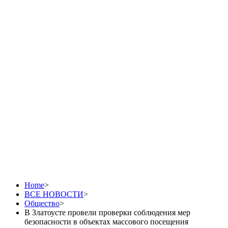
В Златоусте провели
проверки соблюдения
мер безопасности в
объектах массового
посещения
Home
>
ВСЕ НОВОСТИ
>
Общество
>
В Златоусте провели проверки соблюдения мер
безопасности в объектах массового посещения