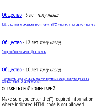
Общество
-
5 лет
тому назад
ДЗД: О воспитанниках детской школы искусств №2 теперь знают вся страна и весь мир
Общество
-
12 лет
тому назад
Сегодня в России отмечают День полиции
Общество
-
10 лет
тому назад
Нашу коллегу, ведущую многих проектов и программ Алену Савину поздравили в
Законодательном Собрании области
ОСТАВИТЬ СВОЙ КОМЕНТАРИЙ
Make sure you enter the(*) required information
where indicated. HTML code is not allowed