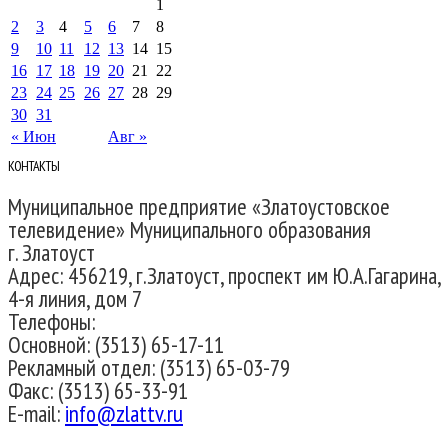
1
2
3
4
5
6
7
8
9
10
11
12
13
14
15
16
17
18
19
20
21
22
23
24
25
26
27
28
29
30
31
« Июн
Авг »
КОНТАКТЫ
Муниципальное предприятие «Златоустовское
телевидение» Муниципального образования
г. Златоуст
Адрес: 456219, г.Златоуст, проспект им Ю.А.Гагарина,
4-я линия, дом 7
Телефоны:
Основной: (3513) 65-17-11
Рекламный отдел: (3513) 65-03-79
Факс: (3513) 65-33-91
E-mail:
info@zlattv.ru